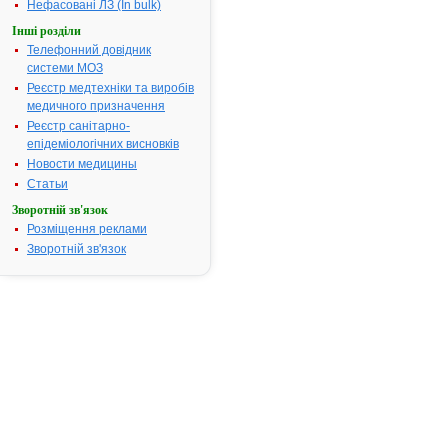
Нефасовані ЛЗ (In bulk)
чинний
Про вдосконалення системи
Інші розділи
реєстрації, розслідування, обліку та
Телефонний довідник
67.
аналізу професійних захворювань в
системи МОЗ
СРСР
Реєстр медтехніки та виробів
№ 1303; прийнятий: 30-09-1986;
чинний
медичного призначення
Реєстр санітарно-
Про взаємодію та розмежування
функцій щодо здійснення контролю
68.
епідеміологічних висновків
на державному кордоні
Новости медицины
б/н; прийнятий: 28-03-1994;
чинний
Статьи
Про внесення доповнень до наказів
Зворотній зв'язок
МОЗ України від 27.12.99 N 302
"Про затвердження форм облікової
Розміщення реклами
статистичної документації, що
Зворотній зв'язок
використовується в поліклініках
69.
(амбулаторіях)" та від 03.07.2001 N
258 "Про затвердження типових
інструкцій щодо заповнення форм
первинної медичної документації
лікувально-профілактичних закладів"
№ 249; прийнятий: 02-06-2005;
втратив чинність
Про внесення змін до галузевої
70.
статистичної форми
№ 459; прийнятий: 06-08-2007;
чинний