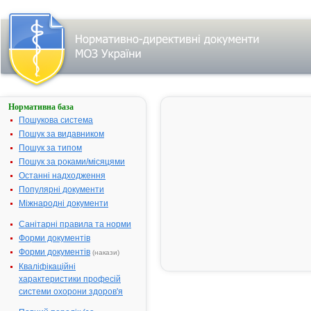
Нормативна база
Параметри
пошуку:
Пошукова система
Тип
Пошук за видавником
документа:
Пошук за типом
Інструкція
.
Знайдено
Пошук за роками/місяцями
документів:
286
.
Останні надходження
Змінити
Популярні документи
пошуковий
запит
Міжнародні документи
Санітарні правила та норми
Форми документів
Результати
Форми документів
(накази)
пошуку:
Кваліфікаційні
Порядок реєстрації живонароджених
характеристики професій
та мертвонароджених (далі -
Порядок) є обов'язковим для усіх
системи охорони здоров'я
61.
закладів охорони здоров'я на