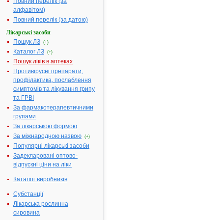
території України незалежно від
Повний перелік (за
форми власності та підпорядкування.
алфавітом)
№ 179; прийнятий: 29-03-2006;
Повний перелік (за датою)
чинний
Лікарські засоби
Правила відпуску лікарських засобів
та виробів медичного призначення з
62.
Пошук ЛЗ
(+)
аптек
Каталог ЛЗ
(+)
№ 117; прийнятий: 30-06-1994;
Пошук ліків в аптеках
втратив чинність
Противірусні препарати;
Про введення нової форми медичної
63.
профілактика, послаблення
карти амбулаторного хворого
симптомів та лікування грипу
№ 1338; прийнятий: 31-12-1987;
чинний
та ГРВІ
Про вдосконалення організації
За фармакотерапевтичними
медичної допомоги хворим на ВІЛ-
64.
групами
інфекцію/СНІД
За лікарською формою
№ 120; прийнятий: 25-05-2000;
чинний
За міжнародною назвою
(+)
Популярні лікарські засоби
Про вдосконалення профілактики,
65.
діагностики та лікування правця
Задекларовані оптово-
№ 198; прийнятий: 05-08-1999;
відпускні ціни на ліки
чинний
Каталог виробників
Про вдосконалення системи
профілактичних протиалкогольних та
Субстанції
протинаркотичних заходів та
66.
обов'язкових профілактичних
Лікарська рослинна
наркологічних оглядів
сировина
№ 339; прийнятий: 28-11-1997;