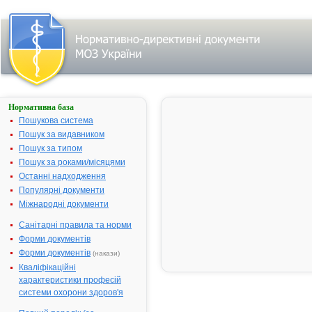
Нормативна база
Параметри
пошуку:
Пошукова система
Тип
Пошук за видавником
документа:
Пошук за типом
Довідник
.
Знайдено
Пошук за роками/місяцями
документів:
3
.
Змінити
Останні надходження
пошуковий
Популярні документи
запит
Міжнародні документи
Санітарні правила та норми
Результати
Форми документів
пошуку:
Форми документів
(накази)
Довідник кваліфікаційних
Кваліфікаційні
1.
характеристик професій працівників
характеристики професій
№ 117; прийнятий: 29-03-2002;
чинний
системи охорони здоров'я
Довідник кваліфікаційних
характеристик професій працівників
2.