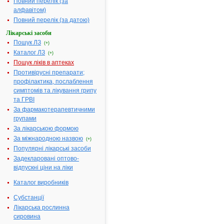
Повний перелік (за
системи охорони здоров'я
алфавітом)
б/н; прийнятий: 01-01-2004;
чинний
Повний перелік (за датою)
Довідник кваліфікаційних
Лікарські засоби
характеристик професій працівників.
3.
Випуск 78 "Охорона здоров'я"
Пошук ЛЗ
(+)
б/н; прийнятий: 03-03-2003;
чинний
Каталог ЛЗ
(+)
Пошук ліків в аптеках
Сторінки: [1]
Противірусні препарати;
профілактика, послаблення
симптомів та лікування грипу
та ГРВІ
За фармакотерапевтичними
групами
За лікарською формою
За міжнародною назвою
(+)
Популярні лікарські засоби
Задекларовані оптово-
відпускні ціни на ліки
Каталог виробників
Сортування за:
назвою
|
Субстанції
датою прийняття
|
номером
|
Лікарська рослинна
популярністю
Порядок:
сировина
зростання
|
спадання