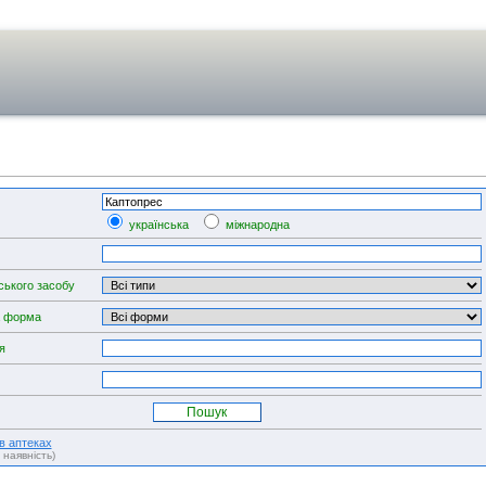
українська
міжнародна
ського засобу
а форма
я
 в аптеках
, наявність)