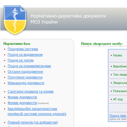
Нормативна база
Пошук лікарського засобу:
Пошукова система
Пошук за видавником
Назва
Пошук за типом
Пошук за роками/місяцями
Виробник
Останні надходження
Тип лікар
Популярні документи
Міжнародні документи
Лікарськ
Показанн
Санітарні правила та норми
Форми документів
АТ код
Форми документів
(накази)
Кваліфікаційні характеристики
професій системи охорони здоров'я
Пошук ліків
(ціни на ліки
Повний перелік (за алфавітом)