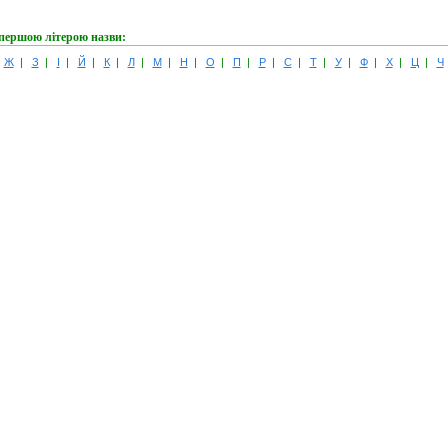
 першою літерою назви:
|
Ж
|
З
|
І
|
Й
|
К
|
Л
|
М
|
Н
|
О
|
П
|
Р
|
С
|
Т
|
У
|
Ф
|
Х
|
Ц
|
Ч