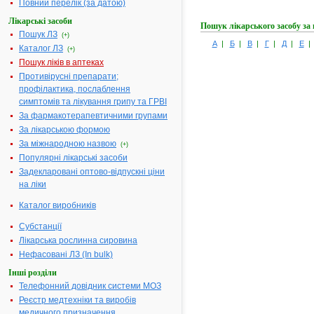
Повний перелік (за датою)
Лікарські засоби
Пошук лікарського засобу за
Пошук ЛЗ
(+)
А
|
Б
|
В
|
Г
|
Д
|
Е
Каталог ЛЗ
(+)
Пошук ліків в аптеках
Противірусні препарати;
профілактика, послаблення
симптомів та лікування грипу та ГРВІ
За фармакотерапевтичними групами
За лікарською формою
За міжнародною назвою
(+)
Популярні лікарські засоби
Задекларовані оптово-відпускні ціни
на ліки
Каталог виробників
Субстанції
Лікарська рослинна сировина
Нефасовані ЛЗ (In bulk)
Інші розділи
Телефонний довідник системи МОЗ
Реєстр медтехніки та виробів
медичного призначення