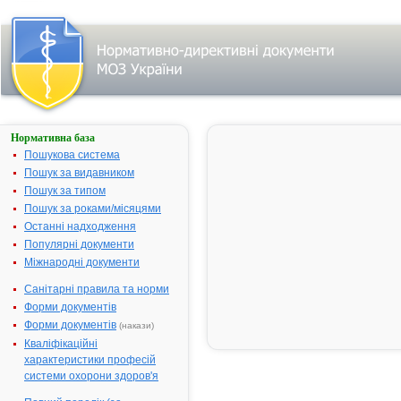
Нормативна база
Пошук
лікарського
Пошукова система
засобу:
Пошук за видавником
Пошук за типом
Пошук за роками/місяцями
Назва
українська
Останні надходження
Популярні документи
міжнародна
Міжнародні документи
Виробник
Санітарні правила та норми
Тип
Форми документів
лікарського
засобу
Форми документів
(накази)
Лікарська
Кваліфікаційні
форма
характеристики професій
Показання
системи охорони здоров'я
АТ код