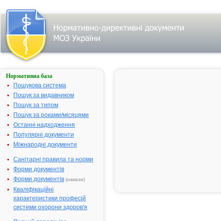
Нормативна база
Пошук
лікарського
Пошукова система
засобу:
Пошук за видавником
Пошук за типом
Пошук за роками/місяцями
Назва
українська
Останні надходження
Популярні документи
міжнародна
Міжнародні документи
Виробник
Санітарні правила та норми
Тип
Форми документів
лікарського
засобу
Форми документів
(накази)
Лікарська
Кваліфікаційні
форма
характеристики професій
Показання
системи охорони здоров'я
АТ код