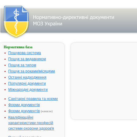
Нормативна база
Пошук
лікарського
Пошукова система
засобу:
Пошук за видавником
Пошук за типом
Пошук за роками/місяцями
Назва
українська
Останні надходження
Популярні документи
міжнародна
Міжнародні документи
Виробник
Санітарні правила та норми
Тип
Форми документів
лікарського
засобу
Форми документів
(накази)
Лікарська
Кваліфікаційні
форма
характеристики професій
Показання
системи охорони здоров'я
АТ код