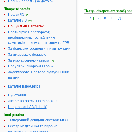
Повний перелік (за датою)
Лікарські засоби
Пошук лікарського засобу за
Пошук ЛЗ
(+)
А
|
Б
|
В
|
Г
|
Д
|
Е
Каталог ЛЗ
(+)
Пошук ліків в аптеках
Противірусні препарати;
профілактика, послаблення
симптомів та лікування грипу та ГРВІ
За фармакотерапевтичними групами
За лікарською формою
За міжнародною назвою
(+)
Популярні лікарські засоби
Задекларовані оптово-відпускні ціни
на ліки
Каталог виробників
Субстанції
Лікарська рослинна сировина
Нефасовані ЛЗ (In bulk)
Інші розділи
Телефонний довідник системи МОЗ
Реєстр медтехніки та виробів
медичного призначення