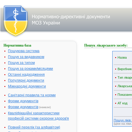
Нормативна база
Пошук лікарського засобу:
Пошукова система
Пошук за видавником
Назва
Пошук за типом
Пошук за роками/місяцями
Виробник
Останні надходження
Тип лікар
Популярні документи
Міжнародні документи
Лікарськ
Показанн
Санітарні правила та норми
Форми документів
АТ код
Форми документів
(накази)
Кваліфікаційні характеристики
професій системи охорони здоров'я
Пошук ліків
(ціни на ліки
Повний перелік (за алфавітом)