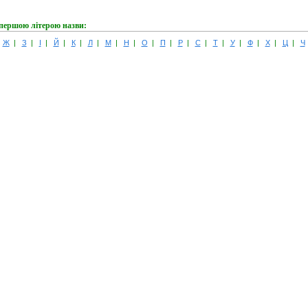
 першою літерою назви:
|
Ж
|
З
|
І
|
Й
|
К
|
Л
|
М
|
Н
|
О
|
П
|
Р
|
С
|
Т
|
У
|
Ф
|
Х
|
Ц
|
Ч