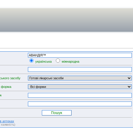
українська
міжнародна
ського засобу
а форма
я
 в аптеках
, наявність)