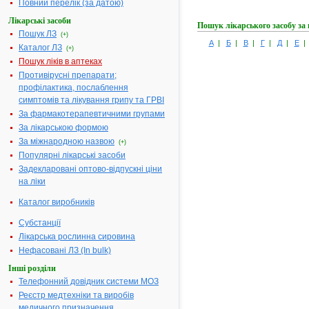
Повний перелік (за датою)
Лікарські засоби
Пошук лікарського засобу за
Пошук ЛЗ
(+)
А
|
Б
|
В
|
Г
|
Д
|
Е
Каталог ЛЗ
(+)
Пошук ліків в аптеках
Противірусні препарати;
профілактика, послаблення
симптомів та лікування грипу та ГРВІ
За фармакотерапевтичними групами
За лікарською формою
За міжнародною назвою
(+)
Популярні лікарські засоби
Задекларовані оптово-відпускні ціни
на ліки
Каталог виробників
Субстанції
Лікарська рослинна сировина
Нефасовані ЛЗ (In bulk)
Інші розділи
Телефонний довідник системи МОЗ
Реєстр медтехніки та виробів
медичного призначення