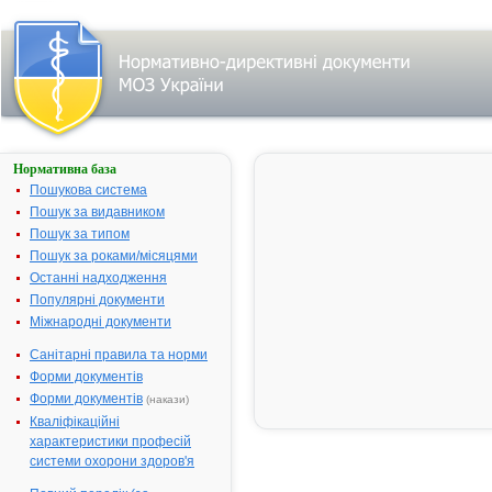
Нормативна база
Пошук
лікарського
Пошукова система
засобу:
Пошук за видавником
Пошук за типом
Пошук за роками/місяцями
Назва
українська
Останні надходження
Популярні документи
міжнародна
Міжнародні документи
Виробник
Санітарні правила та норми
Тип
Форми документів
лікарського
засобу
Форми документів
(накази)
Лікарська
Кваліфікаційні
форма
характеристики професій
Показання
системи охорони здоров'я
АТ код