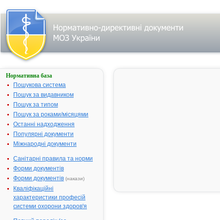
Нормативна база
Пошук
лікарського
Пошукова система
засобу:
Пошук за видавником
Пошук за типом
Пошук за роками/місяцями
Назва
українська
Останні надходження
Популярні документи
міжнародна
Міжнародні документи
Виробник
Санітарні правила та норми
Тип
Форми документів
лікарського
засобу
Форми документів
(накази)
Лікарська
Кваліфікаційні
форма
характеристики професій
Показання
системи охорони здоров'я
АТ код