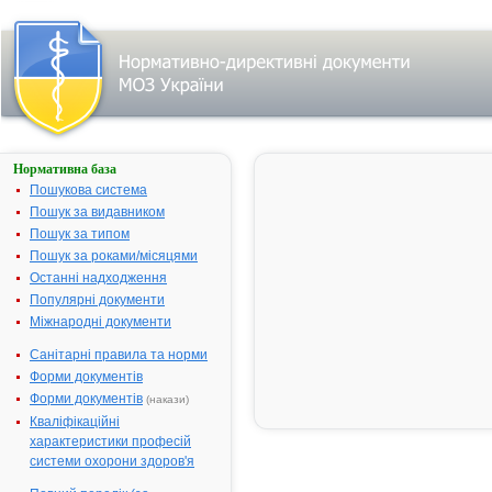
Нормативна база
Пошук
лікарського
Пошукова система
засобу:
Пошук за видавником
Пошук за типом
Пошук за роками/місяцями
Назва
українська
Останні надходження
Популярні документи
міжнародна
Міжнародні документи
Виробник
Санітарні правила та норми
Тип
Форми документів
лікарського
засобу
Форми документів
(накази)
Лікарська
Кваліфікаційні
форма
характеристики професій
Показання
системи охорони здоров'я
АТ код