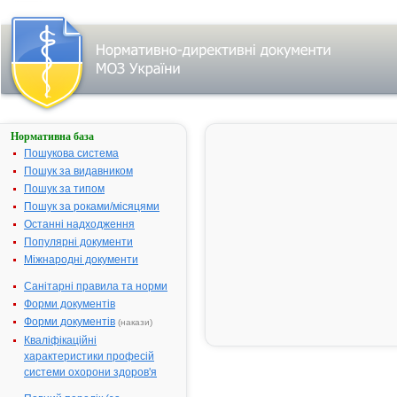
Нормативна база
Пошук
лікарського
Пошукова система
засобу:
Пошук за видавником
Пошук за типом
Пошук за роками/місяцями
Назва
українська
Останні надходження
Популярні документи
міжнародна
Міжнародні документи
Виробник
Санітарні правила та норми
Тип
Форми документів
лікарського
засобу
Форми документів
(накази)
Лікарська
Кваліфікаційні
форма
характеристики професій
Показання
системи охорони здоров'я
АТ код