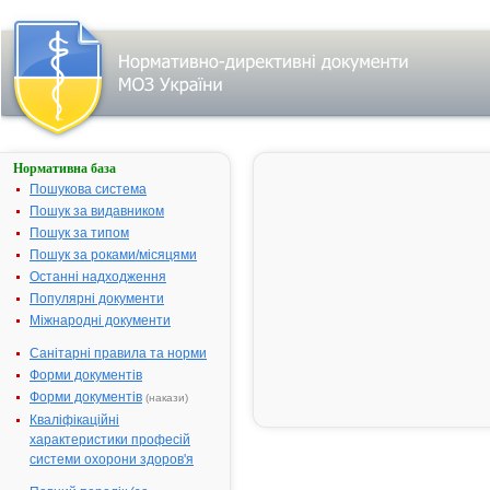
Нормативна база
Пошук
лікарського
Пошукова система
засобу:
Пошук за видавником
Пошук за типом
Пошук за роками/місяцями
Назва
українська
Останні надходження
Популярні документи
міжнародна
Міжнародні документи
Виробник
Санітарні правила та норми
Тип
Форми документів
лікарського
засобу
Форми документів
(накази)
Лікарська
Кваліфікаційні
форма
характеристики професій
Показання
системи охорони здоров'я
АТ код