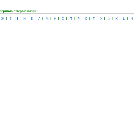
 першою літерою назви:
|
Ж
|
З
|
І
|
Й
|
К
|
Л
|
М
|
Н
|
О
|
П
|
Р
|
С
|
Т
|
У
|
Ф
|
Х
|
Ц
|
Ч