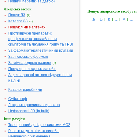
Повний перелік (за датою)
Лікарські засоби
Пошук лікарського засобу за
Пошук ЛЗ
(+)
А
|
Б
|
В
|
Г
|
Д
|
Е
Каталог ЛЗ
(+)
Пошук ліків в аптеках
Противірусні препарати;
профілактика, послаблення
симптомів та лікування грипу та ГРВІ
За фармакотерапевтичними групами
За лікарською формою
За міжнародною назвою
(+)
Популярні лікарські засоби
Задекларовані оптово-відпускні ціни
на ліки
Каталог виробників
Субстанції
Лікарська рослинна сировина
Нефасовані ЛЗ (In bulk)
Інші розділи
Телефонний довідник системи МОЗ
Реєстр медтехніки та виробів
медичного призначення