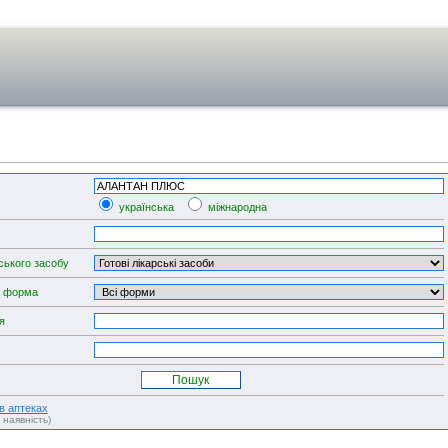
українська
міжнародна
ського засобу
а форма
я
 в аптеках
, наявність)