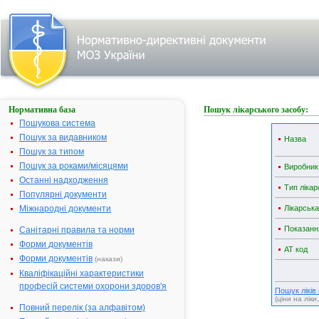
Нормативна база
Пошук лікарського засобу:
Пошукова система
Пошук за видавником
Назва
Пошук за типом
Пошук за роками/місяцями
Виробник
Останні надходження
Тип лікар
Популярні документи
Міжнародні документи
Лікарськ
Показанн
Санітарні правила та норми
Форми документів
АТ код
Форми документів
(накази)
Кваліфікаційні характеристики
професій системи охорони здоров'я
Пошук ліків
(ціни на ліки
Повний перелік (за алфавітом)