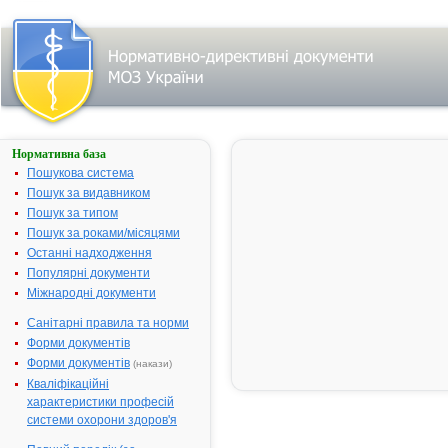
Нормативна база
Пошук
лікарського
Пошукова система
засобу:
Пошук за видавником
Пошук за типом
Пошук за роками/місяцями
Назва
українська
Останні надходження
Популярні документи
міжнародна
Міжнародні документи
Виробник
Санітарні правила та норми
Тип
Форми документів
лікарського
засобу
Форми документів
(накази)
Лікарська
Кваліфікаційні
форма
характеристики професій
Показання
системи охорони здоров'я
АТ код