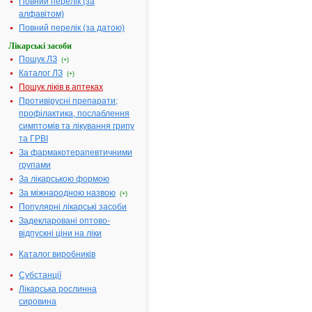
Повний перелік (за
алфавітом)
Повний перелік (за датою)
Пошук ліків в
Лікарські засоби
аптеках
(ціни на ліки,
Пошук ЛЗ
(+)
наявність)
Каталог ЛЗ
(+)
Пошук ліків в аптеках
Противірусні препарати;
Пошук
профілактика, послаблення
лікарського
симптомів та лікування грипу
засобу за
та ГРВІ
першою
літерою
За фармакотерапевтичними
назви:
групами
За лікарською формою
А
|
Б
|
За міжнародною назвою
(+)
В
|
Г
|
Популярні лікарські засоби
Д
|
Задекларовані оптово-
Е
|
Ж
|
відпускні ціни на ліки
З
|
І
|
Каталог виробників
Й
|
К
|
Л
|
Субстанції
М
|
Н
|
Лікарська рослинна
О
|
сировина
П
|