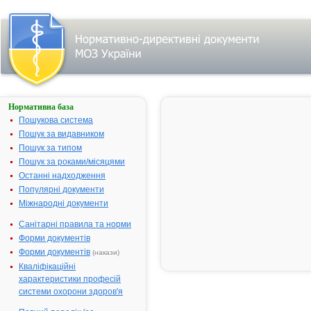
Нормативна база
Пошук
лікарського
Пошукова система
засобу:
Пошук за видавником
Пошук за типом
Пошук за роками/місяцями
Назва
українська
Останні надходження
Популярні документи
міжнародна
Міжнародні документи
Виробник
Санітарні правила та норми
Тип
Форми документів
лікарського
засобу
Форми документів
(накази)
Лікарська
Кваліфікаційні
форма
характеристики професій
Показання
системи охорони здоров'я
АТ код