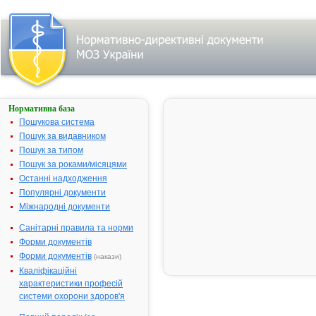
Нормативна база
Пошук
лікарського
Пошукова система
засобу:
Пошук за видавником
Пошук за типом
Пошук за роками/місяцями
Назва
українська
Останні надходження
Популярні документи
міжнародна
Міжнародні документи
Виробник
Санітарні правила та норми
Тип
Форми документів
лікарського
засобу
Форми документів
(накази)
Лікарська
Кваліфікаційні
форма
характеристики професій
Показання
системи охорони здоров'я
АТ код