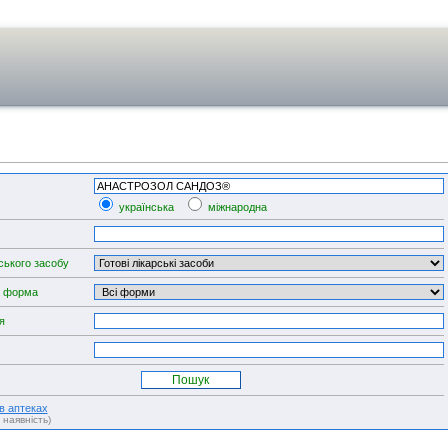
українська
міжнародна
ського засобу
а форма
я
 в аптеках
, наявність)