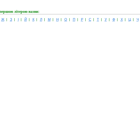
 першою літерою назви:
|
Ж
|
З
|
І
|
Й
|
К
|
Л
|
М
|
Н
|
О
|
П
|
Р
|
С
|
Т
|
У
|
Ф
|
Х
|
Ц
|
Ч