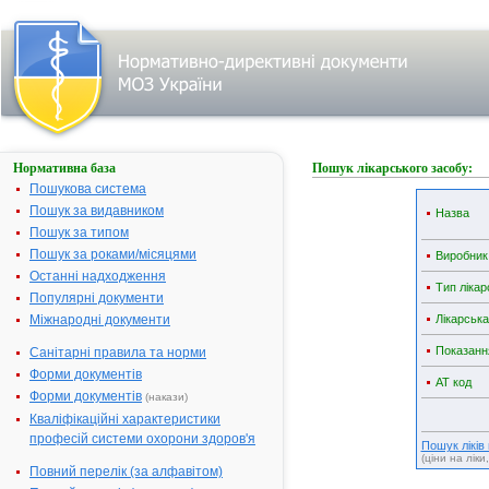
Нормативна база
Пошук лікарського засобу:
Пошукова система
Пошук за видавником
Назва
Пошук за типом
Пошук за роками/місяцями
Виробник
Останні надходження
Тип лікар
Популярні документи
Міжнародні документи
Лікарськ
Показанн
Санітарні правила та норми
Форми документів
АТ код
Форми документів
(накази)
Кваліфікаційні характеристики
професій системи охорони здоров'я
Пошук ліків
(ціни на ліки
Повний перелік (за алфавітом)