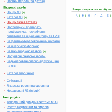
Повний перелік (за датою)
Лікарські засоби
Пошук лікарського засобу за
Пошук ЛЗ
(+)
А
|
Б
|
В
|
Г
|
Д
|
Е
Каталог ЛЗ
(+)
Пошук ліків в аптеках
Противірусні препарати;
профілактика, послаблення
симптомів та лікування грипу та ГРВІ
За фармакотерапевтичними групами
За лікарською формою
За міжнародною назвою
(+)
Популярні лікарські засоби
Задекларовані оптово-відпускні ціни
на ліки
Каталог виробників
Субстанції
Лікарська рослинна сировина
Нефасовані ЛЗ (In bulk)
Інші розділи
Телефонний довідник системи МОЗ
Реєстр медтехніки та виробів
медичного призначення