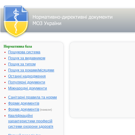
Нормативна база
Пошук
лікарського
Пошукова система
засобу:
Пошук за видавником
Пошук за типом
Пошук за роками/місяцями
Назва
українська
Останні надходження
Популярні документи
міжнародна
Міжнародні документи
Виробник
Санітарні правила та норми
Тип
Форми документів
лікарського
засобу
Форми документів
(накази)
Лікарська
Кваліфікаційні
форма
характеристики професій
Показання
системи охорони здоров'я
АТ код