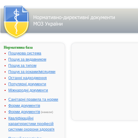
Нормативна база
Пошук
лікарського
Пошукова система
засобу:
Пошук за видавником
Пошук за типом
Пошук за роками/місяцями
Назва
українська
Останні надходження
Популярні документи
міжнародна
Міжнародні документи
Виробник
Санітарні правила та норми
Тип
Форми документів
лікарського
засобу
Форми документів
(накази)
Лікарська
Кваліфікаційні
форма
характеристики професій
Показання
системи охорони здоров'я
АТ код