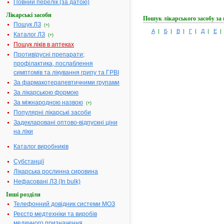
Повний перелік (за датою)
Лікарські засоби
Пошук лікарського засобу за
Пошук ЛЗ
(+)
А
|
Б
|
В
|
Г
|
Д
|
Е
Каталог ЛЗ
(+)
Пошук ліків в аптеках
Противірусні препарати;
профілактика, послаблення
симптомів та лікування грипу та ГРВІ
За фармакотерапевтичними групами
За лікарською формою
За міжнародною назвою
(+)
Популярні лікарські засоби
Задекларовані оптово-відпускні ціни
на ліки
Каталог виробників
Субстанції
Лікарська рослинна сировина
Нефасовані ЛЗ (In bulk)
Інші розділи
Телефонний довідник системи МОЗ
Реєстр медтехніки та виробів
медичного призначення