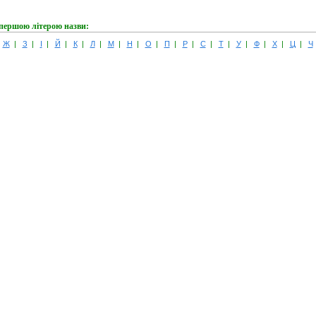
 першою літерою назви:
|
Ж
|
З
|
І
|
Й
|
К
|
Л
|
М
|
Н
|
О
|
П
|
Р
|
С
|
Т
|
У
|
Ф
|
Х
|
Ц
|
Ч