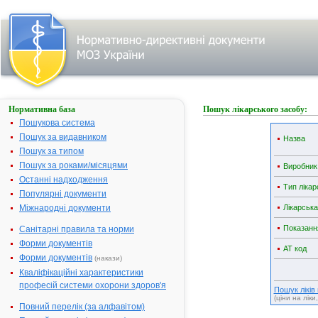
Нормативна база
Пошук лікарського засобу:
Пошукова система
Пошук за видавником
Назва
Пошук за типом
Пошук за роками/місяцями
Виробник
Останні надходження
Тип лікар
Популярні документи
Міжнародні документи
Лікарськ
Показанн
Санітарні правила та норми
Форми документів
АТ код
Форми документів
(накази)
Кваліфікаційні характеристики
професій системи охорони здоров'я
Пошук ліків
(ціни на ліки
Повний перелік (за алфавітом)