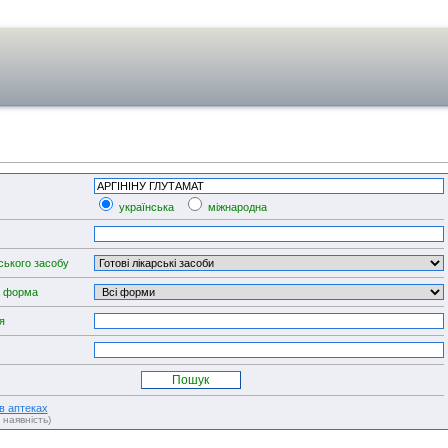
українська
міжнародна
ського засобу
а форма
я
 в аптеках
, наявність)