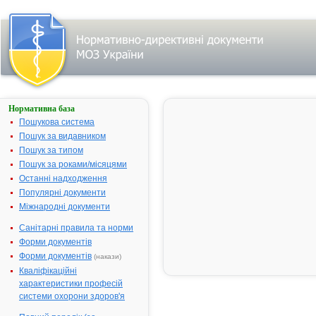
Нормативна база
Пошук
лікарського
Пошукова система
засобу:
Пошук за видавником
Пошук за типом
Пошук за роками/місяцями
Назва
українська
Останні надходження
Популярні документи
міжнародна
Міжнародні документи
Виробник
Санітарні правила та норми
Тип
Форми документів
лікарського
засобу
Форми документів
(накази)
Лікарська
Кваліфікаційні
форма
характеристики професій
Показання
системи охорони здоров'я
АТ код