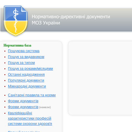
Нормативна база
Пошук
лікарського
Пошукова система
засобу:
Пошук за видавником
Пошук за типом
Пошук за роками/місяцями
Назва
українська
Останні надходження
Популярні документи
міжнародна
Міжнародні документи
Виробник
Санітарні правила та норми
Тип
Форми документів
лікарського
засобу
Форми документів
(накази)
Лікарська
Кваліфікаційні
форма
характеристики професій
Показання
системи охорони здоров'я
АТ код