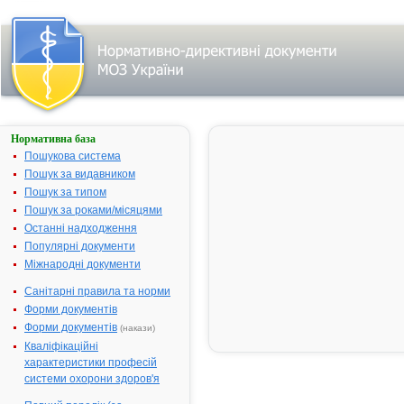
Нормативна база
Пошук
лікарського
Пошукова система
засобу:
Пошук за видавником
Пошук за типом
Пошук за роками/місяцями
Назва
українська
Останні надходження
Популярні документи
міжнародна
Міжнародні документи
Виробник
Санітарні правила та норми
Тип
Форми документів
лікарського
засобу
Форми документів
(накази)
Лікарська
Кваліфікаційні
форма
характеристики професій
Показання
системи охорони здоров'я
АТ код