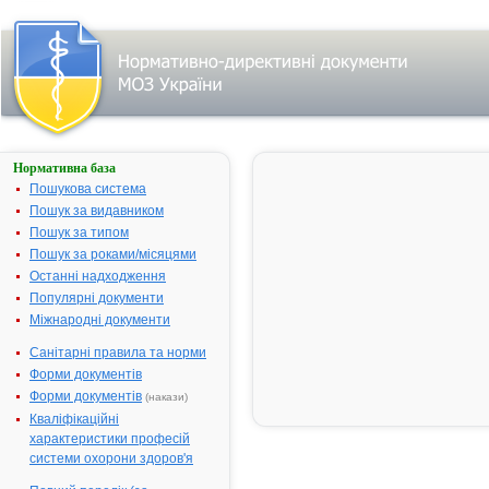
Нормативна база
Пошук
лікарського
Пошукова система
засобу:
Пошук за видавником
Пошук за типом
Пошук за роками/місяцями
Назва
українська
Останні надходження
Популярні документи
міжнародна
Міжнародні документи
Виробник
Санітарні правила та норми
Тип
Форми документів
лікарського
засобу
Форми документів
(накази)
Лікарська
Кваліфікаційні
форма
характеристики професій
Показання
системи охорони здоров'я
АТ код