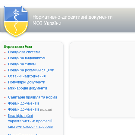
Нормативна база
Пошук
лікарського
Пошукова система
засобу:
Пошук за видавником
Пошук за типом
Пошук за роками/місяцями
Назва
українська
Останні надходження
Популярні документи
міжнародна
Міжнародні документи
Виробник
Санітарні правила та норми
Тип
Форми документів
лікарського
засобу
Форми документів
(накази)
Лікарська
Кваліфікаційні
форма
характеристики професій
Показання
системи охорони здоров'я
АТ код