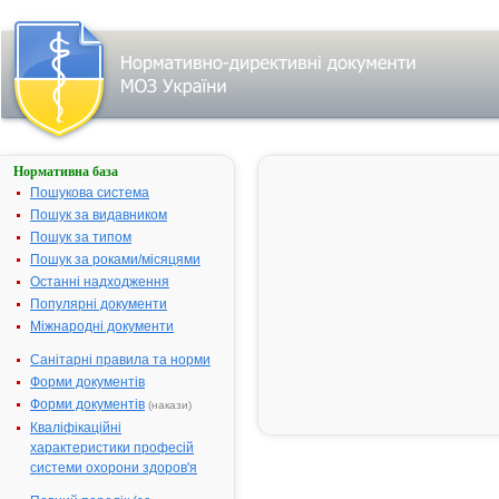
Нормативна база
Пошук
лікарського
Пошукова система
засобу:
Пошук за видавником
Пошук за типом
Пошук за роками/місяцями
Назва
українська
Останні надходження
Популярні документи
міжнародна
Міжнародні документи
Виробник
Санітарні правила та норми
Тип
Форми документів
лікарського
засобу
Форми документів
(накази)
Лікарська
Кваліфікаційні
форма
характеристики професій
Показання
системи охорони здоров'я
АТ код