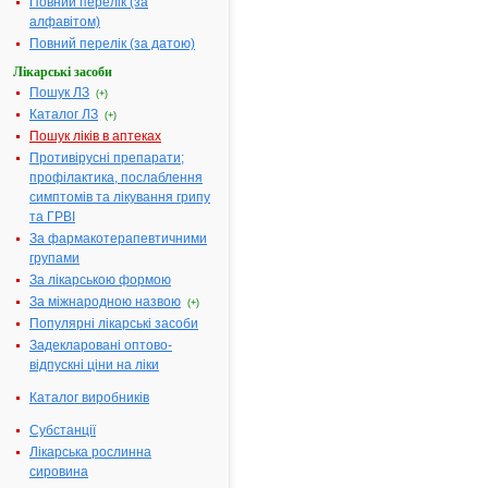
Повний перелік (за
Виробник:
Хемофарм
АД, Сербія
алфавітом)
Форма випуску:
Розчин для ін'єкцій,
Повний перелік (за датою)
40 мг/1 мл по 2 мл
(80 мг) в ампулах №
Лікарські засоби
10
Пошук ЛЗ
Показання:
Сепсис,
(+)
менінгіт, перитоніт,
Каталог ЛЗ
(+)
септичний
ендокардит,
Пошук ліків в аптеках
інфекційно-запальні
Противірусні препарати;
захворювання органів
дихання, інфекції
профілактика, послаблення
нирок і
симптомів та лікування грипу
сечовидільних
шляхів, простатит,
та ГРВІ
інфіковані опіки;
інфекції шкіри і
За фармакотерапевтичними
м'яких тканин,
групами
виразки,
обмороження, опіки,
За лікарською формою
рани.
За міжнародною назвою
Фармакотерапевтична
(+)
група:
Антибіотики-
Популярні лікарські засоби
аміноглікозиди
»»
Задекларовані оптово-
ГЕНТАМІЦИН -
32.
відпускні ціни на ліки
інструкція
Термін дії
Каталог виробників
реєстраційного
посвідчення
закінчився 09.12.2009
Субстанції
р.
Лікарська рослинна
Виробник:
ВАТ
"Фармак", м.Київ,
сировина
Україна