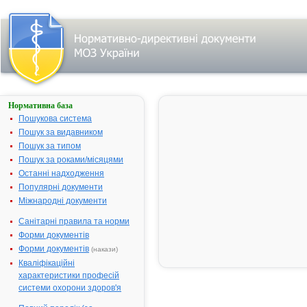
Нормативна база
Параметри
пошуку:
Пошукова система
Назва:
Пошук за видавником
"Gentamicin".
Пошук за типом
Знайдено:
42.
Змінити
Пошук за роками/місяцями
пошуковий
запит
Останні надходження
Популярні документи
Міжнародні документи
Результати
Санітарні правила та норми
пошуку:
Форми документів
ГЕНТАМІЦИН -
Форми документів
(накази)
31.
інструкція
Кваліфікаційні
Термін дії
характеристики професій
реєстраційного
посвідчення
системи охорони здоров'я
закінчився 25.05.2010
р.