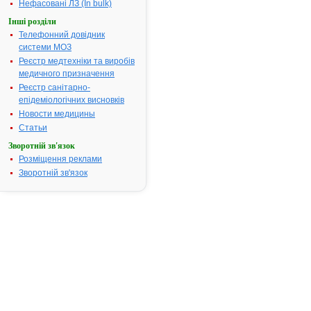
Нефасовані ЛЗ (In bulk)
Форма випуску:
Мазь
для зовнішнього
застосування 0.1% по
Інші розділи
15 г або 40 г у тубах
Телефонний довідник
Показання:
Рани;
опіки II-III А
системи МОЗ
ступеня,
Реєстр медтехніки та виробів
обмороження;
інфекційні
медичного призначення
захворювання шкіри
(піодермії,
Реєстр санітарно-
поверхневі
епідеміологічних висновків
фолікуліти,
дерматити, акне та
Новости медицины
ін.), спричинені
Статьи
чутливими до
гентаміцину
бактеріями; побутові
Зворотній зв'язок
травми.
Розміщення реклами
Фармакотерапевтична
група:
Антибіотики-
Зворотній зв'язок
аміноглікозиди
»»
ГЕНТАМІЦИНУ
33.
СУЛЬФАТ - інструкція
Термін дії
реєстраційного
посвідчення
закінчився 09.12.2009
р.
Виробник:
Дочірнє
підприємство
"Львівдіалік" ДАК
"Укрмедпром",
м.Львів, Україна
Форма випуску:
Розчин для ін'єкцій