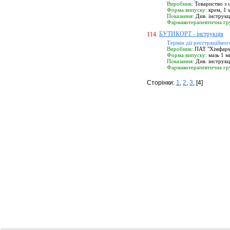
Виробник:
Товариство з 
Форма випуску:
крем, 1 м
Показання:
Див. інструк
Фармакотерапевтична гр
БУТИКОРТ - інструкція
114.
Термін дії реєстраційног
Виробник:
ПАТ "Хімфармза
Форма випуску:
мазь 1 мг
Показання:
Див. інструк
Фармакотерапевтична гр
Сторінки:
1
,
2
,
3
, [4]