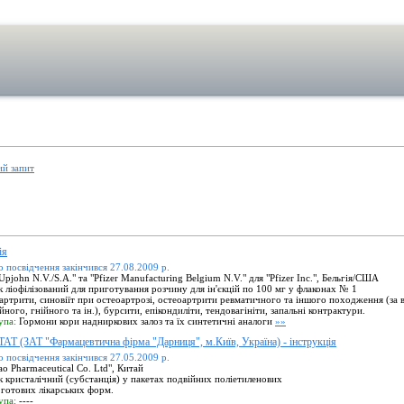
ий запит
ія
о посвідчення закінчився 27.08.2009 р.
pjohn N.V./S.A." та "Pfizer Manufacturing Belgium N.V." для "Pfizer Inc.", Бельгія/США
ліофілізований для приготування розчину для ін'єкцій по 100 мг у флаконах № 1
артрити, синовіїт при остеоартрозі, остеоартрити ревматичного та іншого походження (за 
ного, гнійного та ін.), бурсити, епікондиліти, тендовагініти, запальні контрактури.
упа:
Гормони кори надниркових залоз та їх синтетичні аналоги
»»
ЗАТ "Фармацевтична фірма "Дарниця", м.Київ, Україна) - інструкція
о посвідчення закінчився 27.05.2009 р.
ao Pharmaceutical Co. Ltd", Китай
кристалічний (субстанція) у пакетах подвійних поліетиленових
готових лікарських форм.
упа:
----