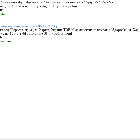
обмеженою відповідальністю "Фармацевтична компанія "Здоров'я", Україна
г/г; по 15 г або по 30 г у тубі, по 1 тубі у коробці
цію
упа:
----
о посвідчення закінчився 05.12.2023 р.
вод "Червона зірка", м. Харків, Україна ТОВ "Фармацевтична компанія "Здоров'я", м. Харк
/г, по 10 г у тубі в пачці; по 30 г у тубі в пачці
цію
упа:
----