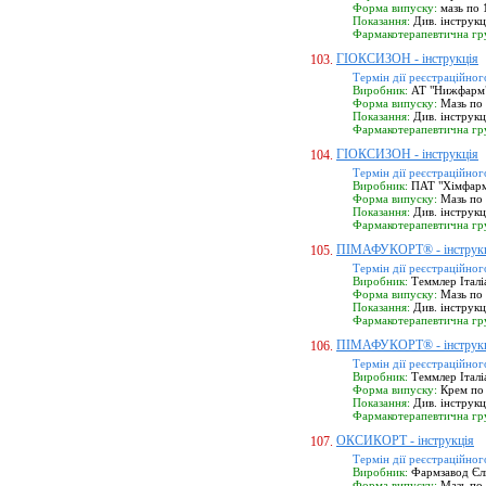
Форма випуску:
мазь по 1
Показання:
Див. інструк
Фармакотерапевтична гр
ГІОКСИЗОН - інструкція
103.
Термін дії реєстраційног
Виробник:
АТ "Нижфарм",
Форма випуску:
Мазь по 
Показання:
Див. інструк
Фармакотерапевтична гр
ГІОКСИЗОН - інструкція
104.
Термін дії реєстраційног
Виробник:
ПАТ "Хімфармза
Форма випуску:
Мазь по 
Показання:
Див. інструк
Фармакотерапевтична гр
ПІМАФУКОРТ® - інструк
105.
Термін дії реєстраційног
Виробник:
Теммлер Італіа
Форма випуску:
Мазь по 
Показання:
Див. інструк
Фармакотерапевтична гр
ПІМАФУКОРТ® - інструк
106.
Термін дії реєстраційног
Виробник:
Теммлер Італіа
Форма випуску:
Крем по 
Показання:
Див. інструк
Фармакотерапевтична гр
ОКСИКОРТ - інструкція
107.
Термін дії реєстраційног
Виробник:
Фармзавод Єль
Форма випуску:
Мазь по 1