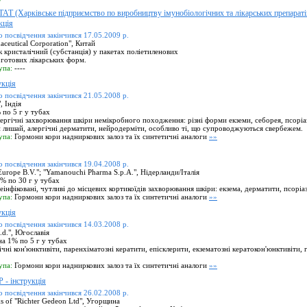
арківське підприємство по виробництву імунобіологічних та лікарських препаратів
кція
о посвідчення закінчився 17.05.2009 р.
aceutical Corporation", Китай
кристалічний (субстанція) у пакетах поліетиленових
готових лікарських форм.
упа:
----
кція
о посвідчення закінчився 21.05.2008 р.
, Індія
по 5 г у тубах
лергічні захворювання шкіри немікробного походження: різні форми екземи, себорея, псоріа
 лишай, алергічні дерматити, нейродерміти, особливо ті, що супроводжуються свербежем.
упа:
Гормони кори надниркових залоз та їх синтетичні аналоги
»»
о посвідчення закінчився 19.04.2008 р.
rope B.V."; "Yamanouchi Pharma S.p.A.", Нідерланди/Італія
% по 30 г у тубах
інфіковані, чутливі до місцевих кортикоїдів захворювання шкіри: екзема, дерматити, псоріаз
упа:
Гормони кори надниркових залоз та їх синтетичні аналоги
»»
кція
о посвідчення закінчився 14.03.2008 р.
.", Югославія
а 1% по 5 г у тубах
чні кон'юнктивіти, паренхіматозні кератити, епісклерити, екзематозні кератокон'юнктивіти, 
упа:
Гормони кори надниркових залоз та їх синтетичні аналоги
»»
 інструкція
о посвідчення закінчився 26.02.2008 р.
s of "Richter Gedeon Ltd", Угорщина