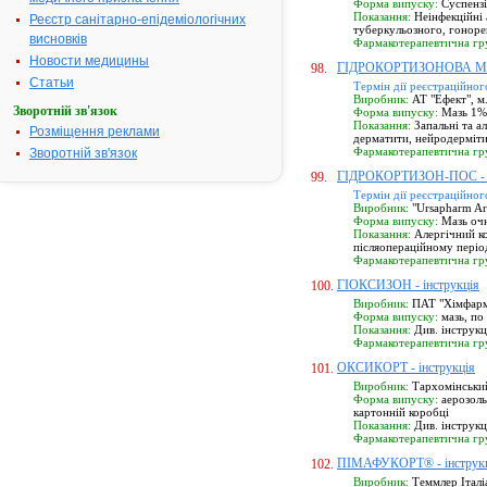
Форма випуску:
Суспензі
Показання:
Неінфекційні 
Реєстр санітарно-епідеміологічних
туберкульозного, гонорей
висновків
Фармакотерапевтична гр
Новости медицины
ГІДРОКОРТИЗОНОВА МАЗЬ
98.
Статьи
Термін дії реєстраційног
Виробник:
АТ "Ефект", м.
Зворотній зв'язок
Форма випуску:
Мазь 1% 
Показання:
Запальні та а
Розміщення реклами
дерматити, нейродерміти
Фармакотерапевтична гр
Зворотній зв'язок
ГІДРОКОРТИЗОН-ПОС - і
99.
Термін дії реєстраційног
Виробник:
"Ursapharm Ar
Форма випуску:
Мазь очн
Показання:
Алергічний ко
післяопераційному період
Фармакотерапевтична гр
ГІОКСИЗОН - інструкція
100.
Виробник:
ПАТ "Хімфармза
Форма випуску:
мазь, по 
Показання:
Див. інструк
Фармакотерапевтична гр
ОКСИКОРТ - інструкція
101.
Виробник:
Тархомінський
Форма випуску:
аерозоль 
картонній коробці
Показання:
Див. інструк
Фармакотерапевтична гр
ПІМАФУКОРТ® - інструк
102.
Виробник:
Теммлер Італіа