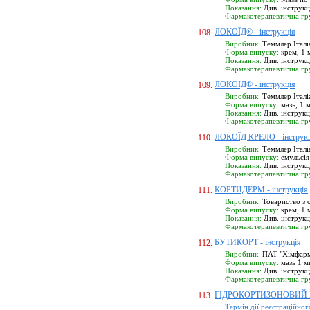
Показання:
Див. інструк
Фармакотерапевтична гр
ЛОКОЇД® - інструкція
108.
Виробник:
Теммлер Італіа
Форма випуску:
крем, 1 м
Показання:
Див. інструк
Фармакотерапевтична гр
ЛОКОЇД® - інструкція
109.
Виробник:
Теммлер Італіа
Форма випуску:
мазь, 1 м
Показання:
Див. інструк
Фармакотерапевтична гр
ЛОКОЇД КРЕЛО - інструкц
110.
Виробник:
Теммлер Італіа
Форма випуску:
емульсія 
Показання:
Див. інструк
Фармакотерапевтична гр
КОРТИДЕРМ - інструкція
111.
Виробник:
Товариство з 
Форма випуску:
крем, 1 м
Показання:
Див. інструк
Фармакотерапевтична гр
БУТИКОРТ - інструкція
112.
Виробник:
ПАТ "Хімфармза
Форма випуску:
мазь 1 мг
Показання:
Див. інструк
Фармакотерапевтична гр
ГІДРОКОРТИЗОНОВИЙ КР
113.
Термін дії реєстраційног