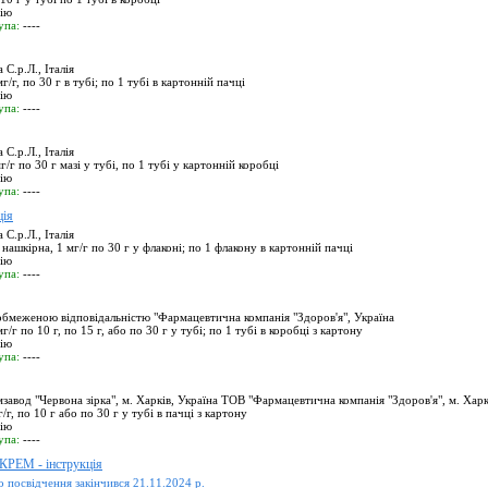
цію
упа:
----
 С.р.Л., Італія
г/г, по 30 г в тубі; по 1 тубі в картонній пачці
цію
упа:
----
 С.р.Л., Італія
г/г по 30 г мазі у тубі, по 1 тубі у картонній коробці
цію
упа:
----
ія
 С.р.Л., Італія
нашкірна, 1 мг/г по 30 г у флаконі; по 1 флакону в картонній пачці
цію
упа:
----
обмеженою відповідальністю "Фармацевтична компанія "Здоров'я", Україна
г/г по 10 г, по 15 г, або по 30 г у тубі; по 1 тубі в коробці з картону
цію
упа:
----
вод "Червона зірка", м. Харків, Україна ТОВ "Фармацевтична компанія "Здоров'я", м. Харк
/г, по 10 г або по 30 г у тубі в пачці з картону
цію
упа:
----
ЕМ - інструкція
о посвідчення закінчився 21.11.2024 р.