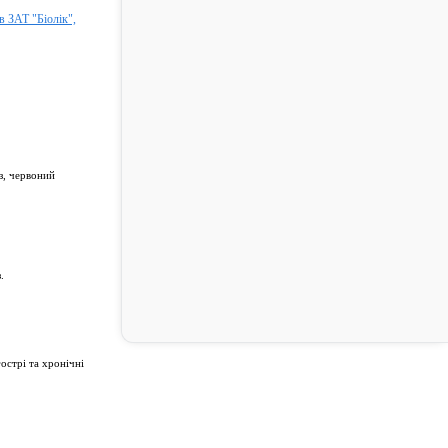
 ЗАТ "Біолік",
з, червоний
.
гострі та хронічні