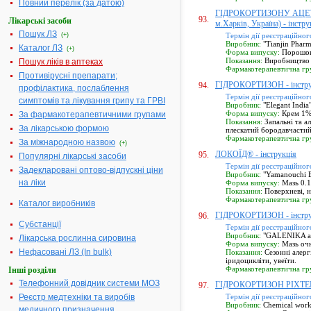
Повний перелік (за датою)
ГІДРОКОРТИЗОНУ АЦЕТАТ (Х
93.
Лікарські засоби
м.Харків, Україна) - інстру
Пошук ЛЗ
(+)
Термін дії реєстраційног
Виробник:
"Tianjin Pharm
Каталог ЛЗ
(+)
Форма випуску:
Порошок 
Показання:
Виробництво 
Пошук ліків в аптеках
Фармакотерапевтична гр
Противірусні препарати;
ГІДРОКОРТИЗОН - інстру
94.
профілактика, послаблення
Термін дії реєстраційног
симптомів та лікування грипу та ГРВІ
Виробник:
"Elegant India"
Форма випуску:
Крем 1% 
За фармакотерапевтичними групами
Показання:
Запальні та а
За лікарською формою
плескатий бородавчастий
Фармакотерапевтична гр
За міжнародною назвою
(+)
ЛОКОЇД® - інструкція
95.
Популярні лікарські засоби
Термін дії реєстраційног
Задекларовані оптово-відпускні ціни
Виробник:
"Yamanouchi Eu
на ліки
Форма випуску:
Мазь 0.1
Показання:
Поверхневі, не
Фармакотерапевтична гр
Каталог виробників
ГІДРОКОРТИЗОН - інстру
96.
Субстанції
Термін дії реєстраційног
Виробник:
"GALENIKA a.d
Лікарська рослинна сировина
Форма випуску:
Мазь очн
Нефасовані ЛЗ (In bulk)
Показання:
Сезонні алергі
іридоцикліти, увеїти.
Фармакотерапевтична гр
Інші розділи
Телефонний довідник системи МОЗ
ГІДРОКОРТИЗОН РІХТЕР -
97.
Реєстр медтехніки та виробів
Термін дії реєстраційног
Виробник:
Chemical work
медичного призначення