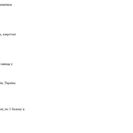
винятком
, алергічні
і явища у
ів, Україна
ні; по 1 балону в