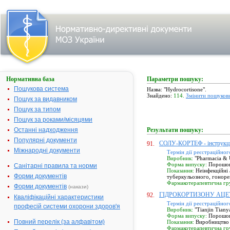
Нормативна база
Параметри пошуку:
Пошукова система
Назва: "Hydrocortisone".
Знайдено:
114.
Змінити пошуков
Пошук за видавником
Пошук за типом
Пошук за роками/місяцями
Останні надходження
Результати пошуку:
Популярні документи
СОЛУ-КОРТЕФ - інструкц
91.
Міжнародні документи
Термін дії реєстраційног
Виробник:
"Pharmacia & U
Форма випуску:
Порошок 
Санітарні правила та норми
Показання:
Неінфекційні 
Форми документів
туберкульозного, гонорей
Фармакотерапевтична гр
Форми документів
(накази)
ГІДРОКОРТИЗОНУ АЦЕТАТ (
92.
Кваліфікаційні характеристики
Термін дії реєстраційног
професій системи охорони здоров'я
Виробник:
"Tianjin Tiany
Форма випуску:
Порошок 
Повний перелік (за алфавітом)
Показання:
Виробництво 
Фармакотерапевтична гр