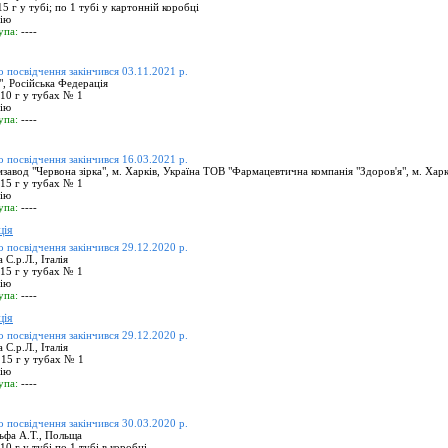
5 г у тубі; по 1 тубі у картонній коробці
цію
упа:
----
о посвідчення закінчився 03.11.2021 р.
 Російська Федерація
10 г у тубах № 1
цію
упа:
----
о посвідчення закінчився 16.03.2021 р.
вод "Червона зірка", м. Харків, Україна ТОВ "Фармацевтична компанія "Здоров'я", м. Харк
15 г у тубах № 1
цію
упа:
----
ція
о посвідчення закінчився 29.12.2020 р.
 С.р.Л., Італія
15 г у тубах № 1
цію
упа:
----
ція
о посвідчення закінчився 29.12.2020 р.
 С.р.Л., Італія
15 г у тубах № 1
цію
упа:
----
о посвідчення закінчився 30.03.2020 р.
фа A.Т., Польща
0 г у тубі по 1 тубі в коробці