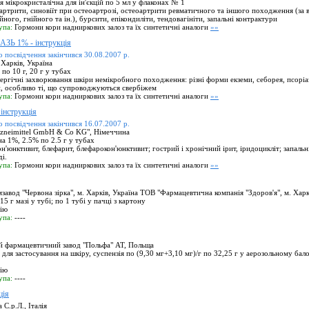
я мікрокристалічна для ін'єкцій по 5 мл у флаконах № 1
артрити, синовіїт при остеоартрозі, остеоартрити ревматичного та іншого походження (за 
ного, гнійного та ін.), бурсити, епікондиліти, тендовагініти, запальні контрактури
упа:
Гормони кори надниркових залоз та їх синтетичні аналоги
»»
 1% - інструкція
о посвідчення закінчився 30.08.2007 р.
Харків, Україна
по 10 г, 20 г у тубах
лергічні захворювання шкіри немікробного походження: різні форми екземи, себорея, псоріаз
, особливо ті, що супроводжуються свербіжем
упа:
Гормони кори надниркових залоз та їх синтетичні аналоги
»»
нструкція
о посвідчення закінчився 16.07.2007 р.
zneimittel GmbH & Co KG", Німеччина
а 1%, 2.5% по 2.5 г у тубах
н'юнктивит, блефарит, блефарокон'юнктивит; гострий і хронічний ірит, іридоцикліт; запальн
і.
упа:
Гормони кори надниркових залоз та їх синтетичні аналоги
»»
вод "Червона зірка", м. Харків, Україна ТОВ "Фармацевтична компанія "Здоров'я", м. Харк
15 г мазі у тубі; по 1 тубі у пачці з картону
цію
упа:
----
 фармацевтичний завод "Польфа" АТ, Польща
для застосування на шкіру, суспензія по (9,30 мг+3,10 мг)/г по 32,25 г у аерозольному бало
цію
упа:
----
ція
 С.р.Л., Італія