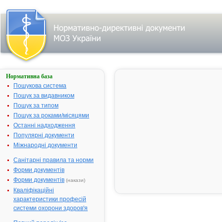
Нормативна база
Параметри
пошуку:
Пошукова система
Тип лікарського
Пошук за видавником
засобу:
Пошук за типом
субстанції, назва:
""АЛПРОСТАДИЛ
Пошук за роками/місяцями
(ЗАТ "Трудовий
колектив
Останні надходження
Київського
Популярні документи
підприємства по
виробництву
Міжнародні документи
бактерійних
препаратів
"Біофарма")".
Санітарні правила та норми
Знайдено:
1.
Форми документів
Змінити
пошуковий запит
Форми документів
(накази)
Кваліфікаційні
характеристики професій
системи охорони здоров'я
Результати
пошуку: