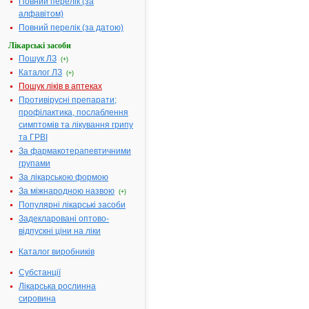
Повний перелік (за
АЛПРОСТАДИЛ (ЗАТ
алфавітом)
"Трудовий колектив
Повний перелік (за датою)
Київського
підприємства по
Лікарські засоби
1.
виробництву
Пошук ЛЗ
(+)
бактерійних препаратів
Каталог ЛЗ
"Біофарма") -
(+)
інструкція
Пошук ліків в аптеках
Термін дії
Противірусні препарати;
реєстраційного
профілактика, послаблення
посвідчення
закінчився 09.09.2011
симптомів та лікування грипу
р.
та ГРВІ
Виробник:
"CHINOIN"
За фармакотерапевтичними
Pharmaceutical and
Chemical Works
групами
Co.Ltd., Угорщина
За лікарською формою
Форма випуску:
Порошок
За міжнародною назвою
(+)
(субстанція) у
скляних пляшках або
Популярні лікарські засоби
у флаконах для
Задекларовані оптово-
виробництва
стерильних
відпускні ціни на ліки
лікарських форм
Показання:
Каталог виробників
Виробництво готових
лікарських форм
Фармакотерапевтична
Субстанції
група:
----
Лікарська рослинна
сировина
Сторінки: