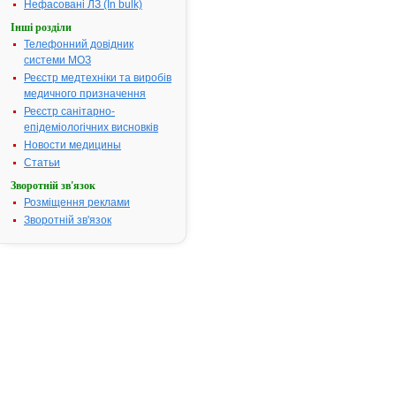
Нефасовані ЛЗ (In bulk)
Україна) - інструкція
Термін дії
Інші розділи
реєстраційного
Телефонний довідник
посвідчення
закінчився 20.02.2009
системи МОЗ
р.
Реєстр медтехніки та виробів
Виробник:
"Laboratorio Chimici
медичного призначення
Internazionale S.p.A.",
Італія
Реєстр санітарно-
Форма випуску:
епідеміологічних висновків
Порошок
(субстанція) у
Новости медицины
пакетах подвійних з
Статьи
плівки поліетиленової
Показання:
Виробництво готових
Зворотній зв'язок
лікарських форм.
Розміщення реклами
Фармакотерапевтична
група:
----
Зворотній зв'язок
Сторінки:
[1]