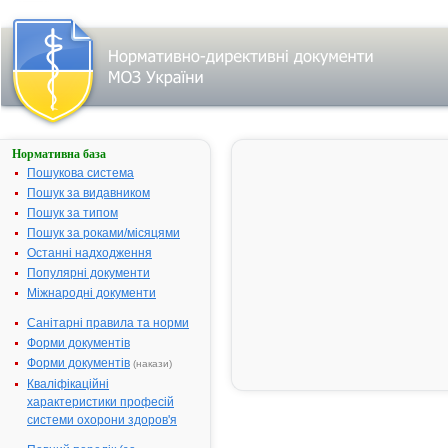
Нормативна база
Параметри
пошуку:
Пошукова система
Тип
Пошук за видавником
лікарського
Пошук за типом
засобу:
субстанції,
Пошук за роками/місяцями
назва:
""АЛЬФА-
Останні надходження
ЛІПОЄВА
Популярні документи
КИСЛОТА
(ТІОКТОВА
Міжнародні документи
КИСЛОТА)
(ВАТ
"Фармак",
Санітарні правила та норми
м.Київ,
Форми документів
Україна)".
Знайдено:
Форми документів
(накази)
2.
Змінити
пошуковий
Кваліфікаційні
запит
характеристики професій
системи охорони здоров'я