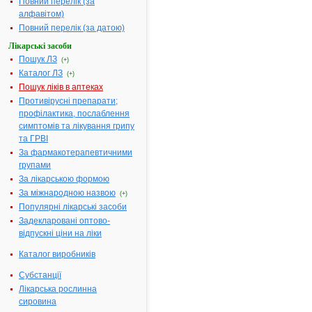
Повний перелік (за
Результати
алфавітом)
пошуку:
Повний перелік (за датою)
АЛЬФА-ЛІПОЄВА
Лікарські засоби
КИСЛОТА
(ТІОКТОВА
Пошук ЛЗ
(+)
1.
КИСЛОТА) (ВАТ
Каталог ЛЗ
(+)
"Фармак", м.Київ,
Пошук ліків в аптеках
Україна) - інструкція
Противірусні препарати;
Термін дії
реєстраційного
профілактика, послаблення
посвідчення
симптомів та лікування грипу
закінчився 24.06.2010
р.
та ГРВІ
Виробник:
"Shanghai
Modern Pudong
За фармакотерапевтичними
Pharmaceutical Co.
групами
Ltd.", Китай
Форма випуску:
За лікарською формою
Порошок
За міжнародною назвою
(субстанція) у
(+)
подвійних пакетах з
Популярні лікарські засоби
плівки поліетиленової
Показання:
Задекларовані оптово-
Виробництво готових
відпускні ціни на ліки
лікарських форм.
Фармакотерапевтична
група:
----
Каталог виробників
АЛЬФА-ЛІПОЄВА
Субстанції
КИСЛОТА
(ТІОКТОВА
Лікарська рослинна
2.
КИСЛОТА) (ВАТ
сировина
"Фармак", м.Київ,