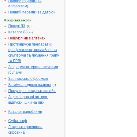
Повний перелік (за
закінчився 24.02.2008
алфавітом)
р.
Виробник:
ТОВ
Повний перелік (за датою)
"Сінбіас Фарма",
м.Донецьк, Україна
Лікарські засоби
Форма випуску:
Порошок
Пошук ЛЗ
(+)
(субстанція) у
Каталог ЛЗ
пакетах подвійних
(+)
поліетиленових для
Пошук ліків в аптеках
виробництва
нестерильних
Противірусні препарати;
лікарських форм
профілактика, послаблення
Показання:
Виробництво готових
симптомів та лікування грипу
лікарських форм
та ГРВІ
Фармакотерапевтична
група:
----
За фармакотерапевтичними
групами
Сторінки:
За лікарською формою
[1]
За міжнародною назвою
(+)
Популярні лікарські засоби
Задекларовані оптово-
відпускні ціни на ліки
Каталог виробників
Субстанції
Лікарська рослинна
сировина