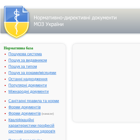
Нормативна база
Параметри
пошуку:
Пошукова система
Тип
Пошук за видавником
лікарського
Пошук за типом
засобу:
субстанції,
Пошук за роками/місяцями
назва:
""АРБІДОЛ".
Останні надходження
Знайдено:
1.
Популярні документи
Змінити
пошуковий
Міжнародні документи
запит
Санітарні правила та норми
Форми документів
Форми документів
Результати
(накази)
пошуку:
Кваліфікаційні
характеристики професій
АРБІДОЛ - інструкція
1.
системи охорони здоров'я
Термін дії
реєстраційного
посвідчення