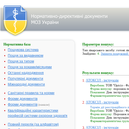
Нормативна база
Параметри пошуку:
Пошукова система
Тип лікарського засобу: готові лі
Знайдено:
4.
Змінити пошуковий 
Пошук за видавником
Пошук за типом
Пошук за роками/місяцями
Останні надходження
Результати пошуку:
Популярні документи
АТОКСІЛ - інструкція
1.
Міжнародні документи
Виробник:
ТОВ "Орісіл - Фа
Форма випуску:
порошок по 
Показання:
Див. інструкцію
Санітарні правила та норми
Фармакотерапевтична груп
Форми документів
АТОКСІЛ - інструкція
2.
Форми документів
(накази)
Термін дії реєстраційного 
Кваліфікаційні характеристики
Виробник:
ТОВ "Орісіл - Фа
Форма випуску:
Порошок по
професій системи охорони здоров'я
Показання:
Див. інструкцію
Фармакотерапевтична груп
Повний перелік (за алфавітом)
АТОКСІЛ - інструкція
3.