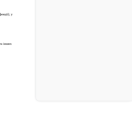
екції); у
та інших