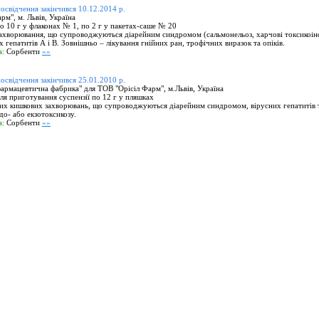
посвідчення закінчився 10.12.2014 р.
рм", м. Львів, Україна
 10 г у флаконах № 1, по 2 г у пакетах-саше № 20
захворювання, що супроводжуються діарейним синдромом (сальмонельоз, харчові токсикоінф
х гепатитів А і В. Зовнішньо – лікування гнійних ран, трофічних виразок та опіків.
а:
Сорбенти
»»
посвідчення закінчився 25.01.2010 р.
армацевтична фабрика" для ТОВ "Орісіл Фарм", м.Львів, Україна
я приготування суспензії по 12 г у пляшках
их кишкових захворювань, що супроводжуються діарейним синдромом, вірусних гепатитів 
до- або екзотоксикозу.
а:
Сорбенти
»»