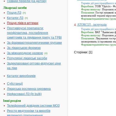
Повний перелік (за датою)
Термін дії реєстраційного 
Виробник:
ТОВ "Орісіл - Фа
Лікарські засоби
Форма випуску:
Порошок по
Пошук ЛЗ
Показання:
Гострі кишкові 
(+)
комплексній терапії вірусни
Каталог ЛЗ
(+)
Фармакотерапевтична груп
Пошук ліків в аптеках
АТОКСІЛ - інструкція
4.
Противірусні препарати;
Термін дії реєстраційного 
Виробник:
ВАТ "Львівська ф
профілактика, послаблення
Форма випуску:
Порошок дл
симптомів та лікування грипу та ГРВІ
Показання:
Лікування гостр
захворювань із проявами ен
За фармакотерапевтичними групами
Фармакотерапевтична груп
За лікарською формою
Сторінки: [1]
За міжнародною назвою
(+)
Популярні лікарські засоби
Задекларовані оптово-відпускні ціни
на ліки
Каталог виробників
Субстанції
Лікарська рослинна сировина
Нефасовані ЛЗ (In bulk)
Інші розділи
Телефонний довідник системи МОЗ
Реєстр медтехніки та виробів
медичного призначення