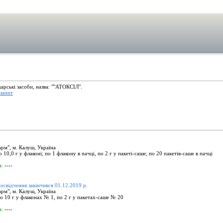
карські засоби, назва: ""АТОКСІЛ".
запит
рм", м. Калуш, Україна
10,0 г у флаконі; по 1 флакону в пачці, по 2 г у пакеті-саше; по 20 пакетів-саше в пачці
а:
----
посвідчення закінчився 01.12.2019 р.
рм", м. Калуш, Україна
 10 г у флаконах № 1, по 2 г у пакетах-саше № 20
а:
----