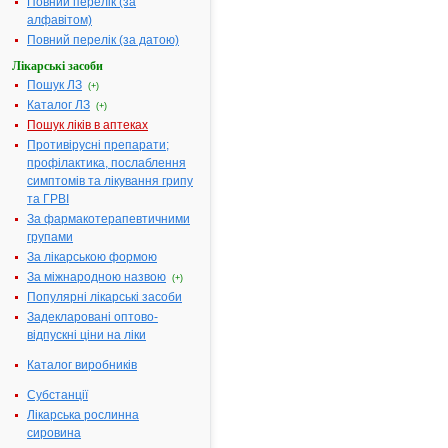
Повний перелік (за
Термін дії
реєстраційного
алфавітом)
посвідчення
закінчився 01.10.2014
Повний перелік (за датою)
р.
Виробник:
Minsheng
Лікарські засоби
Group Shaoxing
Пошук ЛЗ
Pharmaceutical
(+)
Co.Ltd., Китай
Каталог ЛЗ
(+)
Форма випуску:
Порошок
Пошук ліків в аптеках
кристалічний або
Противірусні препарати;
кристали (субстанція)
у пакетах подвійних
профілактика, послаблення
поліетиленових для
симптомів та лікування грипу
виробництва
стерильних
та ГРВІ
лікарських форм
Показання:
За фармакотерапевтичними
Виробництво готових
групами
лікарських форм.
Фармакотерапевтична
За лікарською формою
група:
Субстанції
»»
За міжнародною назвою
(+)
АТРОПІНУ СУЛЬФАТ
Популярні лікарські засоби
(ЗАТ "Фармацевтична
Задекларовані оптово-
фірма "Дарниця",
2.
м.Київ, Україна) -
відпускні ціни на ліки
інструкція
Каталог виробників
Термін дії
реєстраційного
посвідчення
Субстанції
закінчився 27.05.2009
р.
Лікарська рослинна
Виробник:
"Haugzhou
сировина
Minsheng