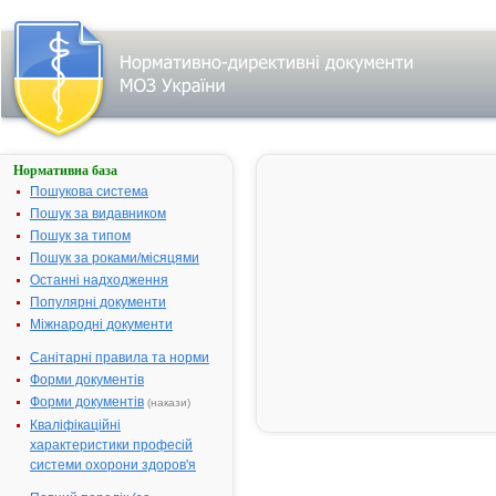
Нормативна база
Параметри
пошуку:
Пошукова система
Тип
Пошук за видавником
лікарського
Пошук за типом
засобу:
субстанції,
Пошук за роками/місяцями
назва:
""АТРОПІНУ
Останні надходження
СУЛЬФАТ".
Популярні документи
Знайдено:
2.
Змінити
Міжнародні документи
пошуковий
запит
Санітарні правила та норми
Форми документів
Форми документів
(накази)
Результати
Кваліфікаційні
пошуку:
характеристики професій
АТРОПІНУ СУЛЬФАТ
системи охорони здоров'я
1.
- інструкція