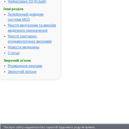
Pharmaceutical Group
Нефасовані ЛЗ (In bulk)
Co Ltd", Китай
Форма випуску:
Інші розділи
Порошок
Телефонний довідник
кристалічний або
кристали (субстанція)
системи МОЗ
у пакетах подвійних
поліетиленових
Реєстр медтехніки та виробів
Показання:
медичного призначення
Виробництво готових
лікарських форм.
Реєстр санітарно-
Фармакотерапевтична
епідеміологічних висновків
група:
----
Новости медицины
Сторінки:
Статьи
[1]
Зворотній зв'язок
Розміщення реклами
Зворотній зв'язок
Послуги сайту надаються без гарантій будь-якого роду як прямих,