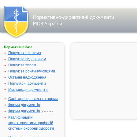
Нормативна база
Параметри
пошуку:
Пошукова система
Тип лікарського
Пошук за видавником
засобу: готові
Пошук за типом
лікарські засоби,
назва:
Пошук за роками/місяцями
""БЕНЗИЛБЕНЗОАТ".
Знайдено:
26.
Останні надходження
Змінити пошуковий
Популярні документи
запит
Міжнародні документи
Санітарні правила та норми
Результати
Форми документів
пошуку:
Форми документів
(накази)
БЕНЗИЛБЕНЗОАТ -
Кваліфікаційні
1.
інструкція
характеристики професій
Виробник:
ПАТ
системи охорони здоров'я
"Фармак", м. Київ,
Україна