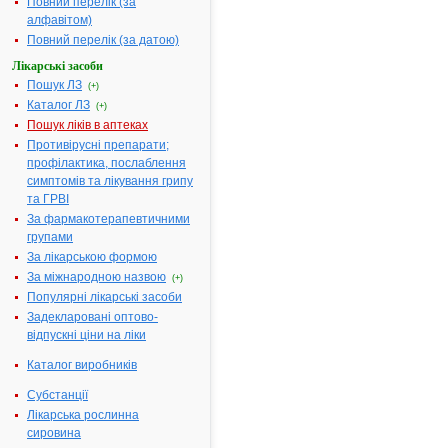
Повний перелік (за
Форма випуску:
крем,
250 мг/г по 40 г або
алфавітом)
по 80 г у тубі; по 1
тубі у пачці
Повний перелік (за датою)
Показання:
Див.
інструкцію
Лікарські засоби
Фармакотерапевтична
Пошук ЛЗ
група:
----
(+)
Каталог ЛЗ
(+)
БЕНЗИЛБЕНЗОАТ -
2.
інструкція
Пошук ліків в аптеках
Виробник:
Противірусні препарати;
Товариство з
профілактика, послаблення
обмеженою
відповідальністю
симптомів та лікування грипу
"Фармацевтична
та ГРВІ
компанія "Здоров'я",
Україна
За фармакотерапевтичними
Форма випуску:
групами
емульсія нашкірна,
200 мг/г, по 50 г у
За лікарською формою
флаконі, по 1 флакону
в картонній коробці;
За міжнародною назвою
(+)
по 50 г або 100 г у
Популярні лікарські засоби
флаконах
Показання:
Див.
Задекларовані оптово-
інструкцію
Фармакотерапевтична
відпускні ціни на ліки
група:
----
Каталог виробників
БЕНЗИЛБЕНЗОАТ -
3.
інструкція
Субстанції
Термін дії
реєстраційного
Лікарська рослинна
посвідчення
сировина
закінчився 20.03.2020
р.