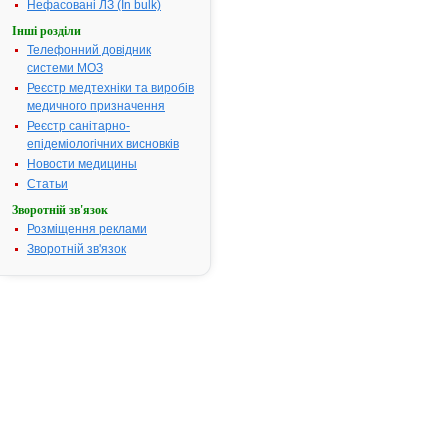
Нефасовані ЛЗ (In bulk)
Виробник:
ТОВ
"Фармацевтична
Інші розділи
компанія "Здоров'я",
м.Харків, Україна
Телефонний довідник
Форма випуску:
системи МОЗ
Емульсія нашкірна,
200 мг/г по 50 г або
Реєстр медтехніки та виробів
100 г у флаконах № 1
медичного призначення
Показання:
Див.
інструкцію
Реєстр санітарно-
Фармакотерапевтична
епідеміологічних висновків
група:
----
Новости медицины
БЕНЗИЛБЕНЗОАТ -
4.
інструкція
Статьи
Термін дії
Зворотній зв'язок
реєстраційного
посвідчення
Розміщення реклами
закінчився 13.09.2017
р.
Зворотній зв'язок
Виробник:
ПАТ
"Фармак", м. Київ,
Україна
Форма випуску:
Крем, 250 мг/г по 40
г або по 80 г у тубах
у пачці
Показання:
Лікування
корости, педикульозу.
Фармакотерапевтична
група:
Засоби для
лікування
педикульозу
»»
БЕНЗИЛБЕНЗОАТ -
5.
інструкція