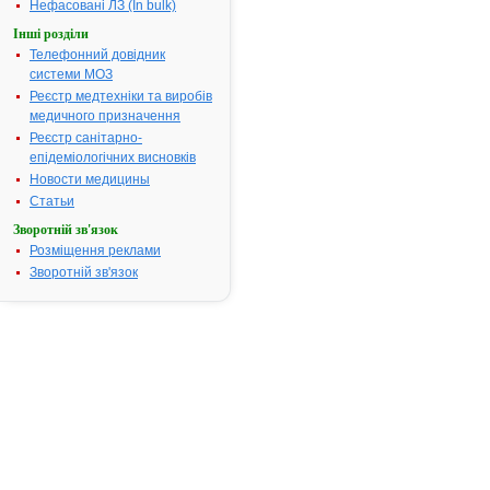
Нефасовані ЛЗ (In bulk)
група:
----
БЛЕМАРЕН -
Інші розділи
3.
інструкція
Телефонний довідник
Термін дії
системи МОЗ
реєстраційного
посвідчення
Реєстр медтехніки та виробів
закінчився 11.03.2011
медичного призначення
р.
Виробник:
Еспарма
Реєстр санітарно-
ГмбХ, Німеччина
епідеміологічних висновків
Форма випуску:
Таблетки шипучі №
Новости медицины
80, № 100
Показання:
Літоліз
Статьи
сечокислих
конкрементів у
Зворотній зв'язок
сечовидільних
шляхах і
Розміщення реклами
профілактика їх
Зворотній зв'язок
первинного та
повторного
утворення; літоліз
змішаних уратно-
оксалатних
конкрементів,
лікування
гіперурикемії.
Фармакотерапевтична
група:
Засоби, які
гальмують утворення
сечових конкрементів
і полегшують їх
виділення з сечею
»»
БЛЕМАРЕН -
4.
інструкція