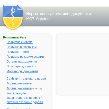
Нормативна база
Параметри
пошуку:
Пошукова система
Тип
Пошук за видавником
лікарського
Пошук за типом
засобу: готові
лікарські
Пошук за роками/місяцями
засоби, назва:
""БЛЕМАРЕН".
Останні надходження
Знайдено:
6.
Популярні документи
Змінити
пошуковий
Міжнародні документи
запит
Санітарні правила та норми
Форми документів
Форми документів
Результати
(накази)
пошуку:
Кваліфікаційні
характеристики професій
БЛЕМАРЕН -
1.
системи охорони здоров'я
інструкція
Виробник:
Альфамед