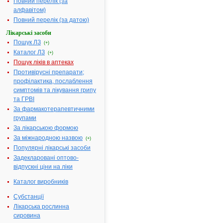
Повний перелік (за
Фарбіл
Арцнейміттель ГмбХ,
алфавітом)
Німеччина
Форма випуску:
Повний перелік (за датою)
таблетки шипучі, по
20 шипучих таблеток
Лікарські засоби
у поліпропіленовому
Пошук ЛЗ
контейнері; по 4 або
(+)
5 контейнерів у
Каталог ЛЗ
(+)
картонній коробці
разом з індикаторним
Пошук ліків в аптеках
папером і
Противірусні препарати;
контрольним
календарем
профілактика, послаблення
Показання:
Див.
симптомів та лікування грипу
інструкцію
Фармакотерапевтична
та ГРВІ
група:
----
За фармакотерапевтичними
БЛЕМАРЕН -
групами
2.
інструкція
За лікарською формою
Термін дії
реєстраційного
За міжнародною назвою
(+)
посвідчення
Популярні лікарські засоби
закінчився 05.03.2019
р.
Задекларовані оптово-
Виробник:
Альфамед
Фарбіл
відпускні ціни на ліки
Арцнейміттель ГмбХ,
Німеччина
Каталог виробників
Форма випуску:
Таблетки шипучі №
80 (20х4), № 100
Субстанції
(20х5) у контейнерах
Лікарська рослинна
Показання:
Див.
інструкцію
сировина
Фармакотерапевтична