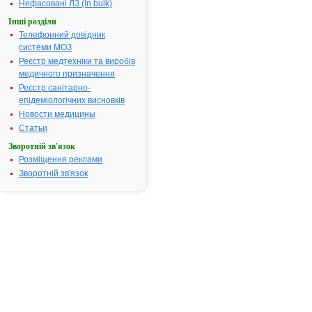
Нефасовані ЛЗ (In bulk)
на міастенію gravis,
міопатії та нейрогенні
Інші розділи
м’язові атрофії.
Фармакотерапевтична
Телефонний довідник
група:
системи МОЗ
Транквілізатори
»»
Реєстр медтехніки та виробів
ГРАНДАКСИН® -
2.
медичного призначення
інструкція
Термін дії
Реєстр санітарно-
реєстраційного
епідеміологічних висновків
посвідчення закінчився
25.05.2010 р.
Новости медицины
Виробник:
"Egis"
Статьи
Pharmaceutical Ltd,
Угорщина
Форма випуску:
Зворотній зв'язок
Таблетки по 50 мг №
Розміщення реклами
20 (10х2), № 60 (10х6)
Показання:
Неврози,
Зворотній зв'язок
психопатії,
патохарактерологічний
розвиток особистості,
реактивна депресія з
помірно вираженими
психопатологічними
симптомами;
кардиалгія;
климактеричний
синдром; абстенентний
синдром при
хронічному
алкоголізмі; міастенія,
міопатія тощо.
Фармакотерапевтична
група: