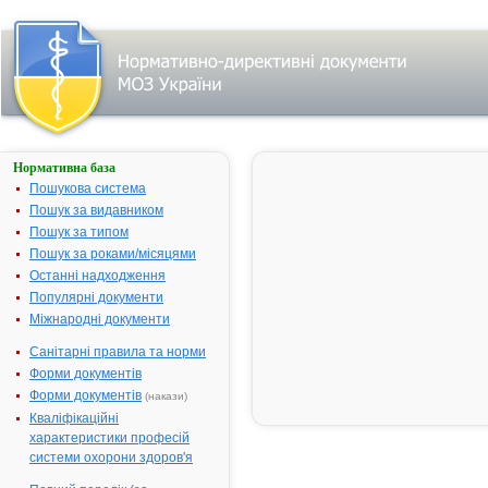
Нормативна база
Параметри
пошуку:
Пошукова система
Тип лікарського
Пошук за видавником
засобу: готові
Пошук за типом
лікарські засоби,
назва:
Пошук за роками/місяцями
""ГРАНДАКСИН®".
Знайдено:
3.
Останні надходження
Змінити пошуковий
Популярні документи
запит
Міжнародні документи
Санітарні правила та норми
Результати
Форми документів
пошуку:
Форми документів
(накази)
ГРАНДАКСИН® -
Кваліфікаційні
1.
інструкція
характеристики професій
Термін дії
системи охорони здоров'я
реєстраційного
посвідчення закінчився