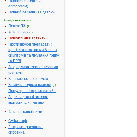
Повний перелік (за
01.09.2015 р.
Виробник:
ВАТ
алфавітом)
Фармацевтичний завод
ЕГІС, Угорщина
Повний перелік (за датою)
Форма випуску:
Таблетки по 50 мг №
Лікарські засоби
20 (10х2), № 60 (10х6)
Пошук ЛЗ
у блістерах
(+)
Показання:
Лікування
Каталог ЛЗ
(+)
слабких
психопатичних
Пошук ліків в аптеках
розладів, які
Противірусні препарати;
супроводжуються
напруженням,
профілактика, послаблення
відчуттям тривоги,
симптомів та лікування грипу
вегетативними
порушеннями,
та ГРВІ
зниженням активності
та мотивації, апатією,
За фармакотерапевтичними
втомлюваністю,
групами
пригніченим настроєм.
Симптоматичне
За лікарською формою
лікування
За міжнародною назвою
псевдоангінозного
(+)
болю.Синдром
Популярні лікарські засоби
алкогольної
абстиненції, для
Задекларовані оптово-
зменшення
відпускні ціни на ліки
вегетативних
симптомів і стану
збудження пределірію
Каталог виробників
та делірію.Зважаючи
на відсутність
Субстанції
міорелаксуючої дії,
тофізопам також може
Лікарська рослинна
застосовуватися при
сировина
лікуванні зазначених
вище розладів у хворих