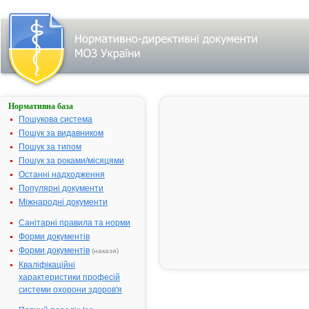
Нормативна база
Параметри
пошуку:
Пошукова система
Тип
Пошук за видавником
лікарського
Пошук за типом
засобу:
готові
Пошук за роками/місяцями
лікарські
засоби,
Останні надходження
назва:
Популярні документи
""ДУБА
КОРА".
Міжнародні документи
Знайдено:
21.
Змінити
Санітарні правила та норми
пошуковий
Форми документів
запит
Форми документів
(накази)
Кваліфікаційні
характеристики професій
Результати
системи охорони здоров'я
пошуку: