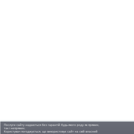
Показання:
Стоматити, гінгівіти,
парадонтози,
фарингіти, трахеїти
та інші запальні
процеси порожнини
рота та зіву.
Фармакотерапевтична
група:
В'яжучі,
обволікаючі та
антацидні засоби
»»
Сторінки:
[1]
Послуги сайту надаються без гарантій будь-якого роду як прямих,
так і непрямих.
Користувач погоджується, що використовує сайт на свій власний