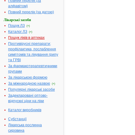
Повний перелік (за
ДУБА КОРА -
1.
алфавітом)
інструкція
Виробник:
ПрАТ
Повний перелік (за датою)
"Ліктрави", м.
Житомир, Україна
Лікарські засоби
Форма випуску:
Кора
Пошук ЛЗ
(субстанція) у
(+)
мішках, або у тюках,
Каталог ЛЗ
(+)
або у кіпах для
виробництва
Пошук ліків в аптеках
нестерильних
Противірусні препарати;
лікарських форм
Показання:
Див.
профілактика, послаблення
інструкцію
симптомів та лікування грипу
Фармакотерапевтична
група:
----
та ГРВІ
ДУБА КОРА -
За фармакотерапевтичними
2.
інструкція
групами
Виробник:
ПрАТ
За лікарською формою
"Ліктрави", м.
Житомир, Україна
За міжнародною назвою
(+)
Форма випуску:
Кора
Популярні лікарські засоби
по 100 г у пачках з
внутрішнім пакетом;
Задекларовані оптово-
по 2,5 г у фільтр-
пакеті; по 20 фільтр-
відпускні ціни на ліки
пакетів у пачці або у
пачці з внутрішнім
Каталог виробників
пакетом
Показання:
Див.
інструкцію
Субстанції
Фармакотерапевтична
Лікарська рослинна
група:
----
сировина
ДУБА КОРА -