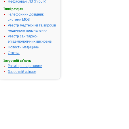
3.
Нефасовані ЛЗ (In bulk)
інструкція
Виробник:
ПрАТ
Інші розділи
Фармацевтична
фабрика "Віола", м.
Телефонний довідник
Запоріжжя, Україна
системи МОЗ
Форма випуску:
кора
по 50 г або 100 г у
Реєстр медтехніки та виробів
пачках з внутрішнім
медичного призначення
пакетом; по 1,5 г у
фільтр-пакеті; по 20
Реєстр санітарно-
фільтр-пакетів у пачці
епідеміологічних висновків
Показання:
Див.
інструкцію
Новости медицины
Фармакотерапевтична
група:
----
Статьи
ДУБА КОРА -
Зворотній зв'язок
4.
інструкція
Розміщення реклами
Виробник:
ПАТ
"Лубнифарм", м.
Зворотній зв'язок
Лубни, Полтавська
обл., Україна
Форма випуску:
кора
по 50 г або по 100 г
у пачках з внутрішнім
пакетом
Показання:
Див.
інструкцію
Фармакотерапевтична
група:
----
ДУБА КОРА -
5.
інструкція
Виробник:
ТОВ
"Тернофарм", м.
Тернопіль, Україна