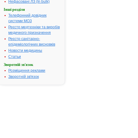
Нефасовані ЛЗ (In bulk)
ПЕНТАГІДРОКСИКАПРОНОВА
3.
КИСЛОТА, МАГНІЄВА СІЛЬ -
Інші розділи
інструкція
Телефонний довідник
Термін дії реєстраційного
посвідчення закінчився
системи МОЗ
31.10.2021 р.
Реєстр медтехніки та виробів
Виробник:
Глобал Кальціум Пвт.
Лтд., Індія
медичного призначення
Форма випуску:
Порошок
Реєстр санітарно-
(субстанція) в подвійних
пластикових пакетах для
епідеміологічних висновків
фармацевтичного застосування
Показання:
Див. інструкцію
Новости медицины
Фармакотерапевтична група:
----
Статьи
3-(2,2,2-
Зворотній зв'язок
ТРИМЕТИЛГІДРАЗИНІЙ)
4.
ПРОПІОНАТУ ДИГІДРАТ
Розміщення реклами
(МЕЛЬДОНІЙ) - інструкція
Зворотній зв'язок
Термін дії реєстраційного
посвідчення закінчився
12.05.2021 р.
Виробник:
Шаньдун Донгє
Кеюань Фармасьютікал Ко., Лтд.,
Китай
Форма випуску:
Кристалічний
порошок (субстанція) у
поліетиленових пакетах для
фармацевтичного застосування
Показання:
Див. інструкцію
Фармакотерапевтична група:
----
3-(2,2,2-
ТРИМЕТИЛГІДРАЗИНІЙ)
5.
ПРОПІОНАТУ ДИГІДРАТ