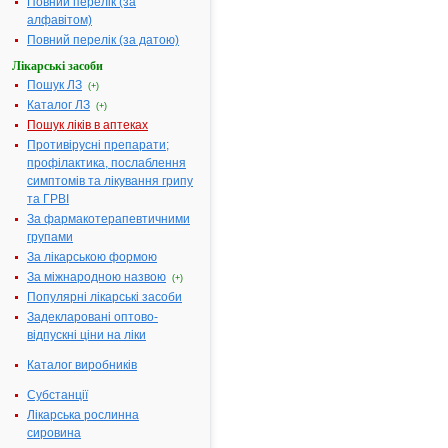
Повний перелік (за
((ФЕНІЛТІО)МЕТИЛ)-3-
алфавітом)
КАРБЕТОКСИ-4-
((ДИМЕТИЛАМІНО)МЕТИЛ)-5-
Повний перелік (за датою)
1.
ГІДРОКСИ-6-БРОМІНДОЛ
Лікарські засоби
ГІДРОХЛОРИД
(УМІФЕНОВІРУ
Пошук ЛЗ
(+)
ГІДРОХЛОРИД) - інструкція
Каталог ЛЗ
(+)
Термін дії реєстраційного
Пошук ліків в аптеках
посвідчення закінчився
07.07.2020 р.
Противірусні препарати;
Виробник:
Ченгду Хаоджи
профілактика, послаблення
Фармчем Корпорейшн, Китай
Форма випуску:
Порошок
симптомів та лікування грипу
(cубстанція) у подвійних
та ГРВІ
пакетах з поліетилену для
фармацевтичного застосування
За фармакотерапевтичними
Показання:
Див. інструкцію
Фармакотерапевтична група:
----
групами
За лікарською формою
2,3,4,5,6-
ПЕНТАГІДРОКСИКАПРОНОВА
За міжнародною назвою
(+)
2.
КИСЛОТА, КАЛІЄВА СІЛЬ -
Популярні лікарські засоби
інструкція
Задекларовані оптово-
Виробник:
Глобал Кальціум Пвт.
Лтд., Індія
відпускні ціни на ліки
Форма випуску:
Порошок
(субстанція) в подвійних
Каталог виробників
поліетиленових пакетах для
виробництва стерильних та
нестерильних лікарських форм
Субстанції
Показання:
Див. інструкцію
Лікарська рослинна
Фармакотерапевтична група:
----
сировина
2,3,4,5,6-