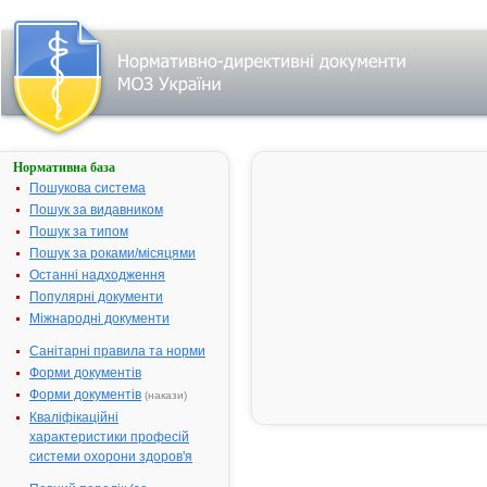
Нормативна база
Параметри
пошуку:
Пошукова система
Тип
Пошук за видавником
лікарського
Пошук за типом
засобу:
готові
Пошук за роками/місяцями
лікарські
засоби,
Останні надходження
назва:
Популярні документи
""ОМЕЗ".
Знайдено:
Міжнародні документи
48912.
Змінити
пошуковий
Санітарні правила та норми
запит
Форми документів
Форми документів
(накази)
Кваліфікаційні
Результати
характеристики професій
пошуку:
системи охорони здоров'я
1-МЕТИЛ-2-