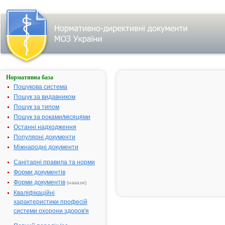
Нормативна база
Параметри
пошуку:
Пошукова система
Тип лікарського
Пошук за видавником
засобу: готові
Пошук за типом
лікарські засоби,
назва:
Пошук за роками/місяцями
""ПЛАТИФІЛІНУ
ГІДРОТАРТРАТ
Останні надходження
(СП "УкрГео БС"
Популярні документи
ТОВ, м.Харків,
Україна)".
Міжнародні документи
Нічого не
знайдено.
Санітарні правила та норми
Пошук
Форми документів
лікарського
Форми документів
(накази)
засобу:
Кваліфікаційні
характеристики професій
системи охорони здоров'я
Назва
українська