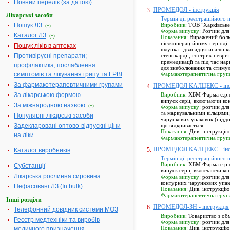
Повний перелік (за датою)
ПРОМЕДОЛ - інструкція
3.
Лікарські засоби
Термін дії реєстраційного 
Пошук ЛЗ
Виробник:
ТОВ "Харківське 
(+)
Форма випуску:
Розчин для 
Каталог ЛЗ
(+)
Показання:
Виражений больо
післяопераційному періоді,
Пошук ліків в аптеках
шлунка і дванадцятипалої к
Противірусні препарати;
стенокардії, гострих неври
премедикації та під час нар
профілактика, послаблення
для знеболювання та стимуля
симптомів та лікування грипу та ГРВІ
Фармакотерапевтична груп
За фармакотерапевтичними групами
ПРОМЕДОЛ КАЛЦЕКС - інст
4.
За лікарською формою
Виробник:
ХБМ Фарма с.р.о.
випуск серії, включаючи кон
За міжнародною назвою
(+)
Форма випуску:
розчин для 
та маркувальними кільцями; 
Популярні лікарські засоби
чарункових упаковок (піддо
Задекларовані оптово-відпускні ціни
що відкривається
Показання:
Див. інструкцію
на ліки
Фармакотерапевтична груп
ПРОМЕДОЛ КАЛЦЕКС - інст
5.
Каталог виробників
Термін дії реєстраційного 
Виробник:
ХБМ Фарма с.р.о.
Субстанції
випуск серії, включаючи кон
Лікарська рослинна сировина
Форма випуску:
розчин для 
контурних чарункових упако
Нефасовані ЛЗ (In bulk)
Показання:
Див. інструкцію
Фармакотерапевтична груп
Інші розділи
ПРОМЕДОЛ-ЗН - інструкція
6.
Телефонний довідник системи МОЗ
Виробник:
Товариство з обм
Реєстр медтехніки та виробів
Форма випуску:
розчин для 
Показання:
Див. інструкцію
медичного призначення