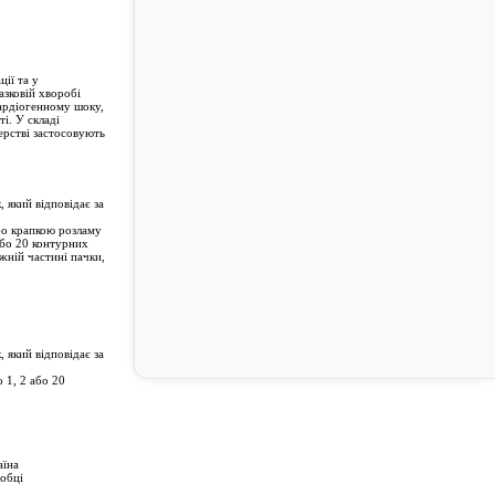
ії та у
азковій хворобі
кардіогенному шоку,
і. У складі
шерстві застосовують
 який відповідає за
або крапкою розламу
 або 20 контурних
жній частині пачки,
 який відповідає за
о 1, 2 або 20
аїна
робці