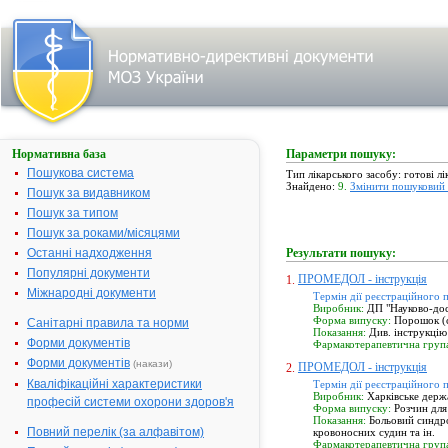
Нормативна база
Параметри пошуку:
Пошукова система
Тип лікарського засобу: готові л
Знайдено:
9.
Змінити пошуковий 
Пошук за видавником
Пошук за типом
Пошук за роками/місяцями
Останні надходження
Результати пошуку:
Популярні документи
ПРОМЕДОЛ - інструкція
1.
Міжнародні документи
Термін дії реєстраційного 
Виробник:
ДП "Науково-досл
Форма випуску:
Порошок (су
Санітарні правила та норми
Показання:
Див. інструкцію
Форми документів
Фармакотерапевтична груп
Форми документів
(накази)
ПРОМЕДОЛ - інструкція
2.
Кваліфікаційні характеристики
Термін дії реєстраційного 
Виробник:
Харківське держа
професій системи охорони здоров'я
Форма випуску:
Розчин для 
Показання:
Больовий синдро
Повний перелік (за алфавітом)
кровоносних судин та ін.
Фармакотерапевтична груп