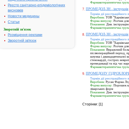
Фармакотерапевтична груп
Реєстр санітарно-епідеміологічних
ПРОМЕДОЛ-ЗН - інструкція
7.
висновків
Термін дії реєстраційного 
Новости медицины
Виробник:
ТОВ "Харківське
Форма випуску:
Розчин для 
Статьи
Показання:
Див. інструкцію
Фармакотерапевтична груп
Зворотній зв'язок
ПРОМЕДОЛ-ЗН - інструкція
8.
Розміщення реклами
Термін дії реєстраційного 
Зворотній зв'язок
Виробник:
ТОВ "Харківське 
Форма випуску:
Розчин для 
Показання:
Виражений больо
післяопераційний період, п
шлунка і дванадцятипалої к
стенокардії, гострих неври
премедикації та під час нар
Фармакотерапевтична груп
ПРОМЕДОЛУ ГІДРОХЛОРИД 
9.
Термін дії реєстраційного 
Виробник:
Русан Фарма Лтд.
Форма випуску:
Порошок кр
лікарських форм
Показання:
Див. інструкцію
Фармакотерапевтична груп
Сторінки: [1]