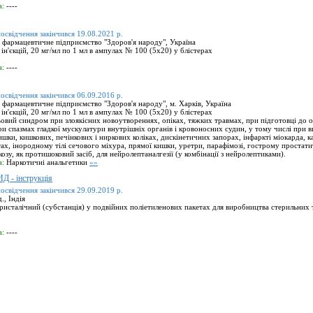
а:
----
посвідчення закінчився 19.08.2021 р.
 фармацевтичне підприємство "Здоров'я народу", Україна
ін'єкцій, 20 мг/мл по 1 мл в ампулах № 100 (5х20) у блістерах
а:
----
посвідчення закінчився 06.09.2016 р.
фармацевтичне підприємство "Здоров'я народу", м. Харків, Україна
ін'єкцій, 20 мг/мл по 1 мл в ампулах № 100 (5х20) у блістерах
вий синдром при злоякісних новоутвореннях, опіках, тяжких травмах, при підготовці до оп
ри спазмах гладкої мускулатури внутрішніх органів і кровоносних судин, у тому числі при в
ишки, кишкових, печінкових і ниркових коліках, дискінетичних запорах, інфаркті міокарда, 
тах, інородному тілі сечового міхура, прямої кишки, уретри, парафімозі, гострому простатит
козу, як протишоковий засіб, для нейролептаналгезії (у комбінації з нейролептиками).
а:
Наркотичні анальгетики
»»
- інструкція
посвідчення закінчився 29.09.2019 р.
, Індія
исталічний (субстанція) у подвійних поліетиленових пакетах для виробництва стерильних 
а:
----