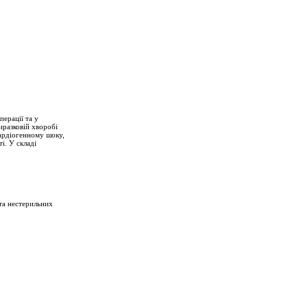
ерації та у
иразковій хворобі
кардіогенному шоку,
і. У складі
та нестерильних