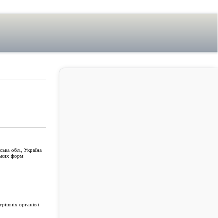
ька обл., Україна
ських форм
рішніх органів і