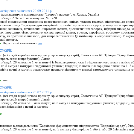
посвідчення закінчився 29.09.2011 р.
фармацевтичне підприємство "Здоров'я народу", м. Харків, Україна
ін'єкцій 2 % по 1 мл в ампулах № 5х20
вий синдром при злоякісних новоутвореннях, опіках, тяжких травмах, підготовці до операц
 спазмах гладкої мускулатури внутрішніх органів і кровоносних судин, у тому числі при вир
ишки, кишкових, печінкових і ниркових коліках, дискінетичних запорах, інфаркті міокарда, 
тах, інородних тілах сечового міхура, прямої кишки, уретри, парафімозі, гострому простатит
козу, як протишоковий засіб, для нейролептаналгезії (у комбінації з нейролептиками). В аку
ції пологів.
а:
Наркотичні анальгетики
»»
рукція
 (всі стадії виробничого процесу, крім випуску серії), Словаччина АТ "Гріндекс" (виробник,
троль серії/ випробування), Латвія
ін'єкцій, 20 мг/мл; по 1 мл в ампулі із безкольорового скла І гідролітичного класу з лінією 
по 5 ампул в контурній чарунковій упаковці (піддоні) із полівінілхлоридної плівки; по 1, 2
нів) в пачці із картону з контролем першого відкриття у вигляді самоклеючого стикера на ко
а:
----
рукція
посвідчення закінчився 28.07.2021 р.
 (всі стадії виробничого процесу, крім випуску серії), Словаччина АТ "Гріндекс" (виробник,
троль серії/ випробування), Латвія
ін'єкцій, 20 мг/мл по 1 мл в ампулі; по 5 ампул в контурній чарунковій упаковці (піддоні); п
вок (піддонів) в пачці із картону
а:
----
еженою відповідальністю "Харківське фармацевтичне підприємство "Здоров'я народу", Укр
ін'єкцій, 20 мг/мл, по 1 мл в ампулі; по 5 ампул у блістері; по 1 або 2, або 20 блістерів у ко