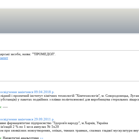
ікарські засоби, назва: ""ПРОМЕДОЛ".
запит
посвідчення закінчився 09.04.2018 р.
ідний і проектний інститут хімічних технологій "Хімтехнологія", м. Сєвєродонецьк, Луганс
бстанція) у пакетах подвійних з плівки поліетиленової для виробництва стерильних лікар
а:
----
посвідчення закінчився 29.09.2011 р.
вне фармацевтичне підприємство "Здоров'я народу", м.Харків, Україна
ін'єкцій 2 % по 1 мл в ампулах № 5х20
м при злоякісних новоутворенях, опіках, тяжких травмах, спазмах гладкої мускулатури внут
а:
Наркотичні анальгетики
»»