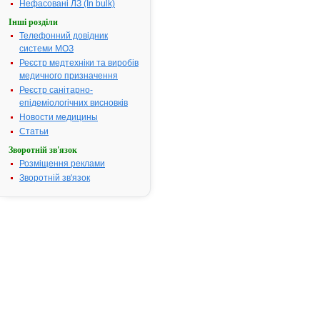
Нефасовані ЛЗ (In bulk)
Виробник:
"Novartis
Consumer Health
S.A.", Швейцарія
Інші розділи
Форма випуску:
Мазь
Телефонний довідник
для зовнішнього
застосування по 20 г
системи МОЗ
у тубах
Реєстр медтехніки та виробів
Показання:
Бронхіт,
інфекційно-запальні
медичного призначення
захворювання верхніх
дихальних шляхів, які
Реєстр санітарно-
супроводжуються
епідеміологічних висновків
кашлем.
Фармакотерапевтична
Новости медицины
група:
Засоби, які
Статьи
стимулюють
рецептори слизових
оболонок, шкіри та
Зворотній зв'язок
підшкірних тканин
»»
Розміщення реклами
ПУЛЬМЕКС БЕБІ -
Зворотній зв'язок
3.
інструкція
Термін дії
реєстраційного
посвідчення
закінчився 12.10.2011
р.
Виробник:
Новартіс
Консьюмер Хелс С.А.,
Швейцарія
Форма випуску:
Мазь
для зовнішнього
застосування по 20 г
у тубах
Показання:
Як
допоміжний засіб при
лікуванні