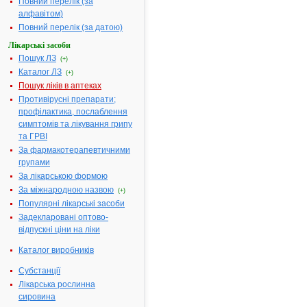
Повний перелік (за
Термін дії
алфавітом)
реєстраційного
посвідчення
Повний перелік (за датою)
закінчився 06.09.2016
р.
Лікарські засоби
Виробник:
Новартіс
Пошук ЛЗ
Консьюмер Хелс С.А.,
(+)
Швейцарія
Каталог ЛЗ
(+)
Форма випуску:
Мазь
по 20 г у тубах № 1
Пошук ліків в аптеках
Показання:
Як
Противірусні препарати;
допоміжний засіб при
лікуванні
профілактика, послаблення
захворювань
симптомів та лікування грипу
дихальних шляхів:
бронхіту, запальних
та ГРВІ
та інфекційно-
запальних
За фармакотерапевтичними
захворювань верхніх
групами
дихальних шляхів, які
супроводжуються
За лікарською формою
кашлем.
За міжнародною назвою
Фармакотерапевтична
(+)
група:
Засоби, які
Популярні лікарські засоби
стимулюють
рецептори слизових
Задекларовані оптово-
оболонок, шкіри та
відпускні ціни на ліки
підшкірних тканин
»»
ПУЛЬМЕКС БЕБІ -
Каталог виробників
2.
інструкція
Термін дії
Субстанції
реєстраційного
Лікарська рослинна
посвідчення
закінчився 12.10.2011
сировина
р.