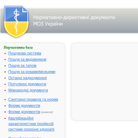
Нормативна база
Параметри
пошуку:
Пошукова система
Тип
Пошук за видавником
лікарського
Пошук за типом
засобу:
готові
Пошук за роками/місяцями
лікарські
засоби, назва:
Останні надходження
""ПУЛЬМЕКС
Популярні документи
БЕБІ".
Знайдено:
5.
Міжнародні документи
Змінити
пошуковий
запит
Санітарні правила та норми
Форми документів
Форми документів
(накази)
Кваліфікаційні
Результати
характеристики професій
пошуку:
системи охорони здоров'я
ПУЛЬМЕКС БЕБІ -
1.
інструкція