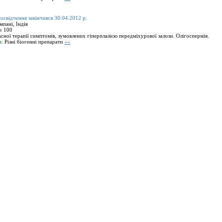
посвідчення закінчився 30.04.2012 р.
пані, Індія
№ 100
сної терапії симптомів, зумовлених гіперплазією передміхурової залози. Олігоспермія.
а:
Різні біогенні препарати
»»