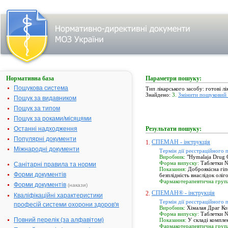
Нормативна база
Параметри пошуку:
Пошукова система
Тип лікарського засобу: готові л
Знайдено:
3.
Змінити пошуковий 
Пошук за видавником
Пошук за типом
Пошук за роками/місяцями
Останні надходження
Результати пошуку:
Популярні документи
СПЕМАН - інструкція
1.
Міжнародні документи
Термін дії реєстраційного 
Виробник:
"Hymalaja Drug 
Форма випуску:
Таблетки №
Санітарні правила та норми
Показання:
Доброякісна гіпе
Форми документів
безплідність внаслідок оліг
Фармакотерапевтична груп
Форми документів
(накази)
СПЕМАН® - інструкція
2.
Кваліфікаційні характеристики
Термін дії реєстраційного 
професій системи охорони здоров'я
Виробник:
Хімалая Драг Ком
Форма випуску:
Таблетки 
Повний перелік (за алфавітом)
Показання:
У складі комплек
Фармакотерапевтична груп