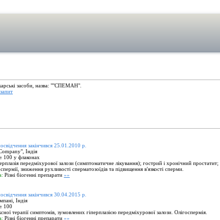
ікарські засоби, назва: ""СПЕМАН".
запит
посвідчення закінчився 25.01.2010 р.
Company", Індія
 100 у флаконах
рплазія передміхурової залози (симптоматичне лікування); гострий і хронічний простатит;
оспермії, зниження рухливості сперматозоїдів та підвищення в'язкості сперми.
а:
Різні біогенні препарати
»»
посвідчення закінчився 30.04.2015 р.
пані, Індія
№ 100
сної терапії симптомів, зумовлених гіперплазією передміхурової залози. Олігоспермія.
а:
Різні біогенні препарати
»»