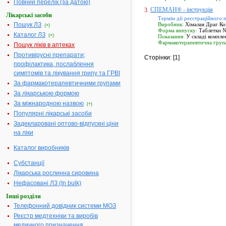
Повний перелік (за датою)
СПЕМАН® - інструкція
3.
Лікарські засоби
Термін дії реєстраційного 
Пошук ЛЗ
Виробник:
Хімалая Драг Ком
(+)
Форма випуску:
Таблетки 
Каталог ЛЗ
(+)
Показання:
У складі комплек
Фармакотерапевтична груп
Пошук ліків в аптеках
Противірусні препарати;
Сторінки: [1]
профілактика, послаблення
симптомів та лікування грипу та ГРВІ
За фармакотерапевтичними групами
За лікарською формою
За міжнародною назвою
(+)
Популярні лікарські засоби
Задекларовані оптово-відпускні ціни
на ліки
Каталог виробників
Субстанції
Лікарська рослинна сировина
Нефасовані ЛЗ (In bulk)
Інші розділи
Телефонний довідник системи МОЗ
Реєстр медтехніки та виробів
медичного призначення