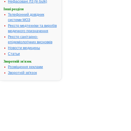
"Фармак", м. Київ,
Нефасовані ЛЗ (In bulk)
Україна
Форма випуску:
Інші розділи
Розчин для ін'єкцій,
Телефонний довідник
200 мг/мл по 2 мл
розчину в ампулі
системи МОЗ
(ампула А) у
комплекті з 1 мл
Реєстр медтехніки та виробів
розчинника
медичного призначення
(діетаноламін, вода
для ін'єкцій) (ампула
Реєстр санітарно-
В); по 5 ампул А і по
епідеміологічних висновків
5 ампул В у блістерах
відповідно; по 1
Новости медицины
блістеру з ампулами
А і по 1 блістеру з
Статьи
ампулами В в пачці
Показання:
Див.
Зворотній зв'язок
інструкцію
Розміщення реклами
Фармакотерапевтична
група:
----
Зворотній зв'язок
СІНАРТА® -
4.
інструкція
Виробник:
АТ
"Фармак"
Форма випуску:
порошок для
орального розчину,
1,5 г/3,95 г по 3,95 г
в саше; по 10 або 30
саше у пачці з
картону
Показання:
Див.
інструкцію
Фармакотерапевтична
група:
----