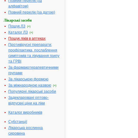
Повний перелік (за
компанія "Здоров'я",
Україна
алфавітом)
Форма випуску:
порошок для
Повний перелік (за датою)
орального розчину,
1,5 г/4,0 г по 4,0 г
Лікарські засоби
порошку у пакеті, по
Пошук ЛЗ
10 або 20 пакетів у
(+)
коробці з картону
Каталог ЛЗ
(+)
Показання:
Див.
інструкцію
Пошук ліків в аптеках
Фармакотерапевтична
Противірусні препарати;
група:
----
профілактика, послаблення
ГЛЮКОЗАМІНУ
симптомів та лікування грипу
СУЛЬФАТ НАТРІЄВА
2.
СІЛЬ - інструкція
та ГРВІ
Виробник:
За фармакотерапевтичними
БІОIБЕРІКА, С.А.,
групами
Іспанія
Форма випуску:
За лікарською формою
Порошок
(субстанція) у мішках
За міжнародною назвою
(+)
поліетиленових
Популярні лікарські засоби
подвійних для
виробництва
Задекларовані оптово-
стерильних
відпускні ціни на ліки
лікарських форм
Показання:
Див.
інструкцію
Каталог виробників
Фармакотерапевтична
група:
----
Субстанції
СІНАРТА® -
Лікарська рослинна
3.
інструкція
сировина
Виробник:
ПАТ