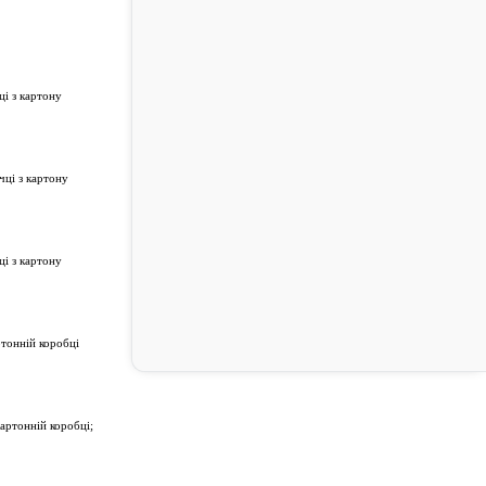
ці з картону
чці з картону
ці з картону
ртонній коробці
картонній коробці;