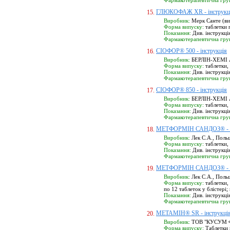
Фармакотерапевтична гру
ГЛЮКОФАЖ XR - інструкц
15.
Виробник:
Мерк Санте (ви
Форма випуску:
таблетки п
Показання:
Див. інструкці
Фармакотерапевтична гру
СІОФОР® 500 - інструкція
16.
Виробник:
БЕРЛІН-ХЕМІ А
Форма випуску:
таблетки, 
Показання:
Див. інструкці
Фармакотерапевтична гру
СІОФОР® 850 - інструкція
17.
Виробник:
БЕРЛІН-ХЕМІ А
Форма випуску:
таблетки, 
Показання:
Див. інструкці
Фармакотерапевтична гру
МЕТФОРМІН САНДОЗ® - ін
18.
Виробник:
Лек С.А., Поль
Форма випуску:
таблетки, 
Показання:
Див. інструкці
Фармакотерапевтична гру
МЕТФОРМІН САНДОЗ® - ін
19.
Виробник:
Лек С.А., Поль
Форма випуску:
таблетки, 
по 12 таблеток у блістері;
Показання:
Див. інструкці
Фармакотерапевтична гру
МЕТАМІН® SR - інструкці
20.
Виробник:
ТОВ "КУСУМ ФА
Форма випуску:
Таблетки п