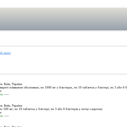
ий запит
. Київ, Україна
вкриті плівковою оболонкою, по 1000 мг у блістерах, по 10 таблеток у блістері; по 3 або 6 б
ю
па:
----
. Київ, Україна
о 500 мг; по 10 таблеток у блістері; по 3 або 6 блістерів у пачці з картону
ю
па:
----