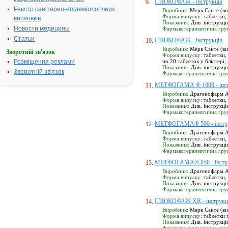
ГЛЮКОФАЖ - інструкція
9.
Реєстр санітарно-епідеміологічних
Виробник:
Мерк Санте (ви
Форма випуску:
таблетки, 
висновків
Показання:
Див. інструкці
Новости медицины
Фармакотерапевтична гру
Статьи
ГЛЮКОФАЖ - інструкція
10.
Виробник:
Мерк Санте (ви
Зворотній зв'язок
Форма випуску:
таблетки, 
Розміщення реклами
по 20 таблеток у блістері;
Показання:
Див. інструкці
Зворотній зв'язок
Фармакотерапевтична гру
МЕТФОГАМА ® 1000 - інст
11.
Виробник:
Драгенофарм А
Форма випуску:
таблетки, 
Показання:
Див. інструкці
Фармакотерапевтична гру
МЕТФОГАМА® 500 - інстр
12.
Виробник:
Драгенофарм А
Форма випуску:
таблетки, 
Показання:
Див. інструкці
Фармакотерапевтична гру
МЕТФОГАМА® 850 - інстр
13.
Виробник:
Драгенофарм А
Форма випуску:
таблетки, 
Показання:
Див. інструкці
Фармакотерапевтична гру
ГЛЮКОФАЖ XR - інструкц
14.
Виробник:
Мерк Санте (ви
Форма випуску:
таблетки п
Показання:
Див. інструкці