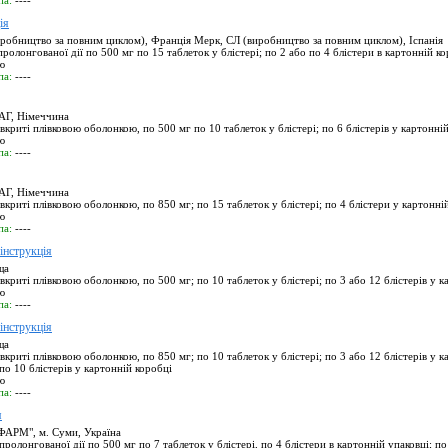
па:
----
ія
робництво за повним циклом), Франція Мерк, СЛ (виробництво за повним циклом), Іспанія
ролонгованої дії по 500 мг по 15 таблеток у блістері; по 2 або по 4 блістери в картонній к
ю
па:
----
Г, Німеччина
вкриті плівковою оболонкою, по 500 мг по 10 таблеток у блістері; по 6 блістерів у картонні
ю
па:
----
Г, Німеччина
вкриті плівковою оболонкою, по 850 мг; по 15 таблеток у блістері; по 4 блістери у картонні
ю
па:
----
струкція
ща
вкриті плівковою оболонкою, по 500 мг; по 10 таблеток у блістері; по 3 або 12 блістерів у к
ю
па:
----
струкція
ща
вкриті плівковою оболонкою, по 850 мг; по 10 таблеток у блістері; по 3 або 12 блістерів у к
 по 10 блістерів у картонній коробці
ю
па:
----
я
РМ", м. Суми, Україна
ролонгованої дії по 500 мг по 7 таблеток у блістері, по 4 блістери в картонній упаковці; по