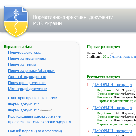
Нормативна база
Параметри пошуку:
Пошукова система
Назва: "Metformin".
Знайдено:
281.
Змінити пошуков
Пошук за видавником
Пошук за типом
Пошук за роками/місяцями
Останні надходження
Результати пошуку:
Популярні документи
ДІАФОРМІН - інструкція
1.
Міжнародні документи
Виробник:
ПАТ "Фармак", м
Форма випуску:
таблетки, 
Показання:
Див. інструкці
Санітарні правила та норми
Фармакотерапевтична гру
Форми документів
ДІАФОРМІН - інструкція
2.
Форми документів
(накази)
Виробник:
ПАТ "Фармак", м
Кваліфікаційні характеристики
Форма випуску:
таблетки п
Показання:
Див. інструкці
професій системи охорони здоров'я
Фармакотерапевтична гру
ДІАФОРМІН - інструкція
Повний перелік (за алфавітом)
3.