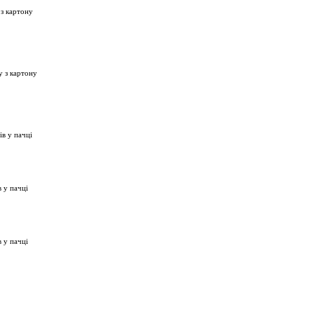
 з картону
у з картону
ів у пачці
в у пачці
в у пачці