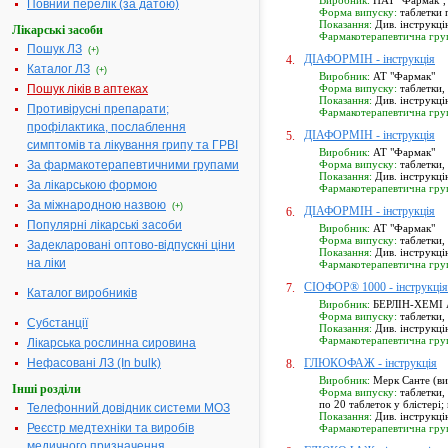
Виробник:
ПАТ "Фармак", м
Повний перелік (за датою)
Форма випуску:
таблетки п
Показання:
Див. інструкці
Лікарські засоби
Фармакотерапевтична гру
Пошук ЛЗ
(+)
ДІАФОРМІН - інструкція
4.
Каталог ЛЗ
(+)
Виробник:
АТ "Фармак"
Пошук ліків в аптеках
Форма випуску:
таблетки, 
Показання:
Див. інструкці
Противірусні препарати;
Фармакотерапевтична гру
профілактика, послаблення
ДІАФОРМІН - інструкція
5.
симптомів та лікування грипу та ГРВІ
Виробник:
АТ "Фармак"
За фармакотерапевтичними групами
Форма випуску:
таблетки, 
Показання:
Див. інструкці
За лікарською формою
Фармакотерапевтична гру
За міжнародною назвою
(+)
ДІАФОРМІН - інструкція
6.
Популярні лікарські засоби
Виробник:
АТ "Фармак"
Форма випуску:
таблетки, 
Задекларовані оптово-відпускні ціни
Показання:
Див. інструкці
на ліки
Фармакотерапевтична гру
СІОФОР® 1000 - інструкція
7.
Каталог виробників
Виробник:
БЕРЛІН-ХЕМІ А
Форма випуску:
таблетки, 
Субстанції
Показання:
Див. інструкці
Фармакотерапевтична гру
Лікарська рослинна сировина
Нефасовані ЛЗ (In bulk)
ГЛЮКОФАЖ - інструкція
8.
Виробник:
Мерк Санте (ви
Інші розділи
Форма випуску:
таблетки, 
по 20 таблеток у блістері;
Телефонний довідник системи МОЗ
Показання:
Див. інструкці
Реєстр медтехніки та виробів
Фармакотерапевтична гру
медичного призначення