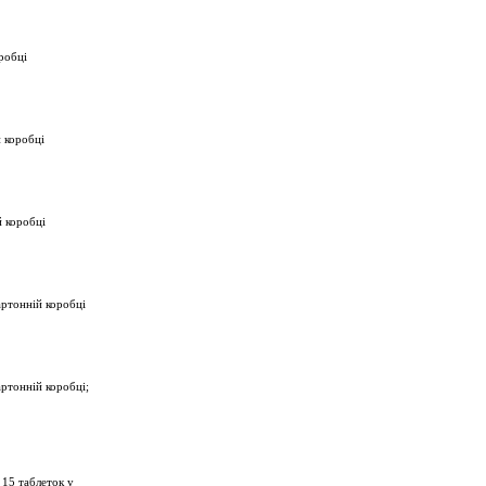
оробці
й коробці
й коробці
артонній коробці
артонній коробці;
 15 таблеток у