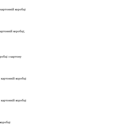
 картонній коробці
картонній коробці;
оробці з картону
у картонній коробці
у картонній коробці
 коробці