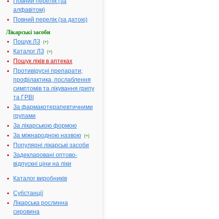
Повний перелік (за
по 0,4 мг по 10
алфавітом)
капсул у блістері, по
3 блістери у
Повний перелік (за датою)
картонній коробці
Показання:
Див.
Лікарські засоби
інструкцію
Фармакотерапевтична
Пошук ЛЗ
(+)
група:
----
Каталог ЛЗ
(+)
ФОКУСИН -
Пошук ліків в аптеках
2.
інструкція
Противірусні препарати;
Виробник:
С.С.
"Зентіва С.А."
профілактика, послаблення
(контроль та випуск
симптомів та лікування грипу
серії), Румунія;
Центавр
та ГРВІ
Фармасьютікалс
За фармакотерапевтичними
Прайвіт Лімітед
(виробництво,
групами
первинне та вторинне
За лікарською формою
пакування), Індія
Форма випуску:
За міжнародною назвою
(+)
капсули тверді з
модифікованим
Популярні лікарські засоби
вивільненням по 0,4
Задекларовані оптово-
мг № 30 (10х3), №
90 (10х9): по 10
відпускні ціни на ліки
капсул у блістері; по
3 або по 9 блістерів в
Каталог виробників
картонній коробці; №
30 (15х2), № 90
(15х6): по 15 капсул
Субстанції
у блістері; по 2 або
по 6 блістерів в
Лікарська рослинна
картонній коробці
сировина
Показання:
Див.