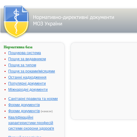
Нормативна база
Параметри
пошуку:
Пошукова система
Назва:
Пошук за видавником
"Tamsulosin".
Пошук за типом
Знайдено:
93.
Змінити
Пошук за роками/місяцями
пошуковий
запит
Останні надходження
Популярні документи
Міжнародні документи
Результати
Санітарні правила та норми
пошуку:
Форми документів
ОМНІК® - інструкція
1.
Форми документів
(накази)
Виробник:
Астеллас
Кваліфікаційні
Фарма Юроп Б.В.,
Нідерланди
характеристики професій
Форма випуску:
системи охорони здоров'я
капсули з
модифікованим
вивільненням, тверді