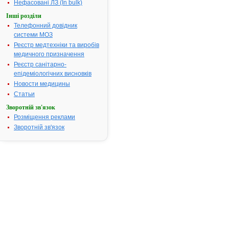
інструкцію
Нефасовані ЛЗ (In bulk)
Фармакотерапевтична
група:
----
Інші розділи
ОМІКС - інструкція
3.
Телефонний довідник
Виробник:
ПрАТ
системи МОЗ
"Технолог", м. Умань,
Реєстр медтехніки та виробів
Черкаська обл.,
Україна
медичного призначення
Форма випуску:
Реєстр санітарно-
капсули тверді,
пролонгованої дії по
епідеміологічних висновків
0,4 мг, по 10 капсул у
блістері; по 1 або 3
Новости медицины
блістери у пачці з
Статьи
картону
Показання:
Див.
Зворотній зв'язок
інструкцію
Фармакотерапевтична
Розміщення реклами
група:
----
Зворотній зв'язок
ОМНІК ОКАС -
4.
інструкція
Виробник:
Астеллас
Фарма Юроп Б.В.,
Нідерланди
Форма випуску:
таблетки, вкриті
плівковою оболонкою,
пролонгованої дії з
пероральною
системою
контрольованої
абсорбції по 0,4 мг
по 10 таблеток у
блістері, по 3
блістери в картонній