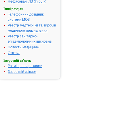
Нефасовані ЛЗ (In bulk)
S.A.", Швейцарія
Форма випуску:
Спрей назальний,
Інші розділи
дозований 0,1% по 10
Телефонний довідник
мл у флаконах
Показання:
системи МОЗ
Симптоматичне
Реєстр медтехніки та виробів
лікування
закладеності носа при
медичного призначення
застуді, сінній
гарячці, алергічних
Реєстр санітарно-
ринітах, синуситах.
епідеміологічних висновків
Для полегшення
відтоку секрету при
Новости медицины
захворюваннях
Статьи
придаткових пазух
носа.Допоміжна
терапія у випадках
Зворотній зв'язок
середнього отиту
Розміщення реклами
(для усунення
набряку слизової обо
Зворотній зв'язок
Фармакотерапевтична
група:
Препарати, які
стимулюють альфа- та
альфа+бета-
адренорецептори
»»
ОТРИВІН - інструкція
3.
Термін дії
реєстраційного
посвідчення
закінчився 12.10.2011
р.
Виробник:
"Novartis
Consumer Health
S.A.", Швейцарія
Форма випуску: