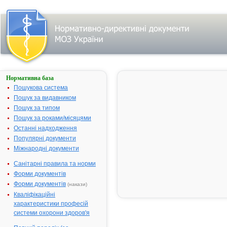
Нормативна база
Параметри
пошуку:
Пошукова система
Назва:
Пошук за видавником
"Xylomethazoline".
Пошук за типом
Знайдено:
40.
Змінити
Пошук за роками/місяцями
пошуковий запит
Останні надходження
Популярні документи
Міжнародні документи
Результати
пошуку:
Санітарні правила та норми
Форми документів
ОТРИВІН - інструкція
1.
Форми документів
Термін дії
(накази)
реєстраційного
Кваліфікаційні
посвідчення
закінчився 16.11.2011
характеристики професій
р.
системи охорони здоров'я
Виробник:
"Novartis
Consumer Health
S.А.", Швейцарія