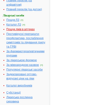
Повний перелік (за
Форма випуску:
алфавітом)
Спрей назальний,
дозований 0,1% по 10
Повний перелік (за датою)
мл у флаконах
Показання:
Лікарські засоби
Симптоматичне
лікування
Пошук ЛЗ
(+)
закладеності носа при
Каталог ЛЗ
застуді, сінній
(+)
гарячці, алергічних
Пошук ліків в аптеках
ринітах, синуситах.
Для полегшення
Противірусні препарати;
відтоку секрету при
профілактика, послаблення
захворюваннях
придаткових пазух
симптомів та лікування грипу
носа.Допоміжна
та ГРВІ
терапія у випадках
середнього отиту
За фармакотерапевтичними
(для усунення
групами
набряку слизової обо
Фармакотерапевтична
За лікарською формою
група:
Препарати, які
стимулюють альфа- та
За міжнародною назвою
(+)
альфа+бета-
Популярні лікарські засоби
адренорецептори
»»
Задекларовані оптово-
ОТРИВІН з ментолом
відпускні ціни на ліки
та евкаліптом -
2.
інструкція
Каталог виробників
Термін дії
реєстраційного
посвідчення
Субстанції
закінчився 16.11.2011
Лікарська рослинна
р.
Виробник:
"Novartis
сировина
Consumer Health