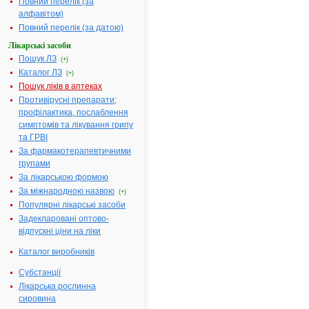
Повний перелік (за
С
|
алфавітом)
Т
|
У
|
Повний перелік (за датою)
Ф
|
Х
|
Лікарські засоби
Ц
|
Ч
|
Пошук ЛЗ
(+)
Ш
|
Каталог ЛЗ
Ю
|
(+)
Я
Пошук ліків в аптеках
Противірусні препарати;
профілактика, послаблення
симптомів та лікування грипу
Результати
та ГРВІ
пошуку:
За фармакотерапевтичними
5-
групами
АМІНОЛЕВУЛІНОВОЇ
За лікарською формою
КИСЛОТИ
1.
ГІДРОХЛОРИД -
За міжнародною назвою
(+)
інструкція
Популярні лікарські засоби
Термін дії
Задекларовані оптово-
реєстраційного
посвідчення
відпускні ціни на ліки
закінчився 30.05.2013
р.
Каталог виробників
Виробник:
"Інститут
органічної хімії НАН
України", м. Київ,
Субстанції
Україна
Лікарська рослинна
Форма випуску:
Порошок
сировина
(субстанція) у