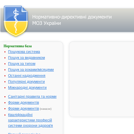
Нормативна база
Пошук
лікарського
Пошукова система
засобу за
Пошук за видавником
першою
Пошук за типом
літерою
назви:
Пошук за роками/місяцями
Останні надходження
А
|
Б
|
Популярні документи
В
|
Г
|
Міжнародні документи
Д
|
Е
|
Санітарні правила та норми
Ж
|
З
|
Форми документів
І
|
Форми документів
Й
|
(накази)
К
|
Кваліфікаційні
Л
|
М
|
характеристики професій
Н
|
системи охорони здоров'я
О
|
П
|
Р
|