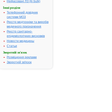
Нефасовані ЛЗ (In bulk)
подвійних
поліетиленових
пакетах для
Інші розділи
виробництва
Телефонний довідник
нестерильних
лікарських форм
системи МОЗ
Показання:
Реєстр медтехніки та виробів
Виробництво готових
лікарських форм
медичного призначення
Фармакотерапевтична
група:
Субстанції
»»
Реєстр санітарно-
епідеміологічних висновків
А-ДЕПРЕСИН -
2.
інструкція
Новости медицины
Термін дії
Статьи
реєстраційного
посвідчення
Зворотній зв'язок
закінчився 24.03.2014
р.
Розміщення реклами
Виробник:
ТЕВА
Зворотній зв'язок
Фармацевтікал
Індастріз Лтд, Ізраїль
Форма випуску:
Таблетки, вкриті
плівковою оболонкою,
по 100 мг № 30
Показання:
Тяжкі
депресивні стани.
Фармакотерапевтична
група:
Антидепресанти
»»
А-ДЕПРЕСИН -
3.
інструкція
Термін дії
реєстраційного