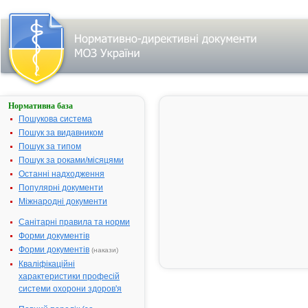
Нормативна база
Пошук
лікарського
Пошукова система
засобу за
Пошук за видавником
першою
Пошук за типом
літерою
назви:
Пошук за роками/місяцями
Останні надходження
А
|
Б
|
Популярні документи
В
|
Г
|
Міжнародні документи
Д
|
Е
|
Санітарні правила та норми
Ж
|
З
|
Форми документів
І
|
Форми документів
Й
|
(накази)
К
|
Кваліфікаційні
Л
|
М
|
характеристики професій
Н
|
системи охорони здоров'я
О
|
П
|
Р
|