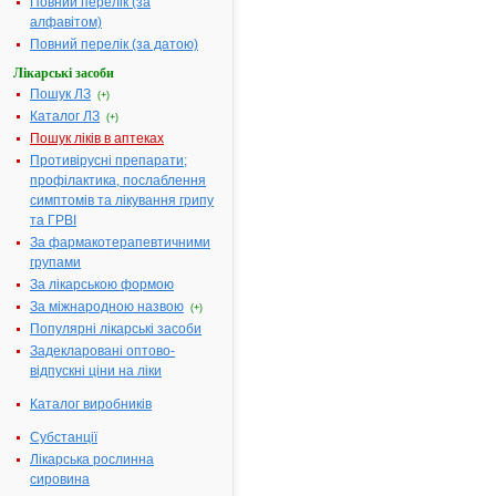
Повний перелік (за
С
|
алфавітом)
Т
|
У
|
Повний перелік (за датою)
Ф
|
Х
|
Лікарські засоби
Ц
|
Ч
|
Пошук ЛЗ
(+)
Ш
|
Каталог ЛЗ
Ю
|
(+)
Я
Пошук ліків в аптеках
Противірусні препарати;
профілактика, послаблення
симптомів та лікування грипу
Результати
та ГРВІ
пошуку:
За фармакотерапевтичними
ЙОГЕКСОЛ -
групами
1.
інструкція
За лікарською формою
Термін дії
реєстраційного
За міжнародною назвою
(+)
посвідчення
Популярні лікарські засоби
закінчився 19.08.2020
р.
Задекларовані оптово-
Виробник:
Жеянг
відпускні ціни на ліки
Старрі
Фармасьютикал Ко.,
Лтд., Китай
Каталог виробників
Форма випуску:
Порошок
Субстанції
(субстанція) у
поліетиленових
Лікарська рослинна
пакетах для
фармацевтичного
сировина
застосування