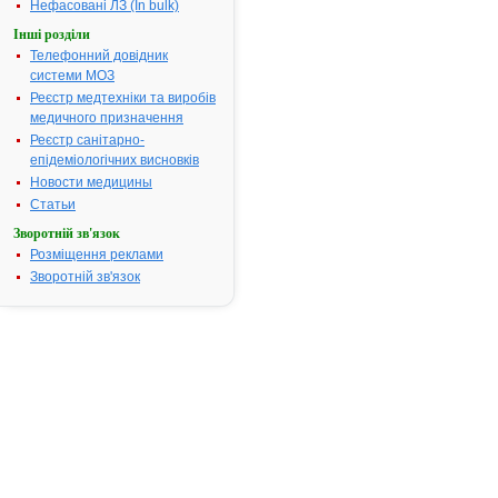
Нефасовані ЛЗ (In bulk)
Показання:
Див.
інструкцію
Інші розділи
Фармакотерапевтична
група:
----
Телефонний довідник
ЙОГЕКСОЛ -
системи МОЗ
2.
інструкція
Реєстр медтехніки та виробів
Термін дії
медичного призначення
реєстраційного
посвідчення
Реєстр санітарно-
закінчився 04.08.2015
епідеміологічних висновків
р.
Виробник:
Жеяньг
Новости медицины
Старрі
Фармасьютикал Ко.,
Статьи
Лтд, Китай
Форма випуску:
Зворотній зв'язок
Порошок
Розміщення реклами
(субстанція) у
подвійних
Зворотній зв'язок
поліетиленових
пакетах для
виробництва
стерильних
лікарських форм
Показання:
Виробництво готових
лікарських форм
Фармакотерапевтична
група:
Субстанції
»»
ЙОГЕКСОЛ -
3.
інструкція
Термін дії
реєстраційного
посвідчення